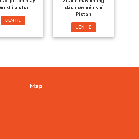
t ắc pitton máy
Xilanh máy không
én khí piston
dầu máy nén khí
Piston
LIÊN HỆ
LIÊN HỆ
Map