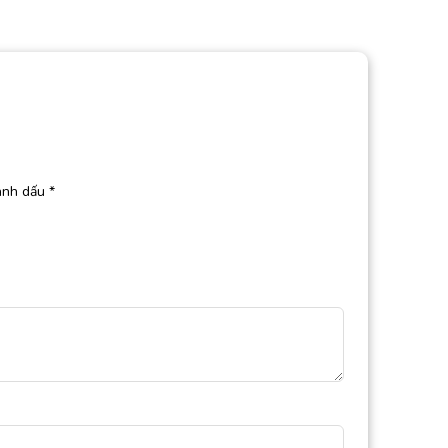
ánh dấu
*