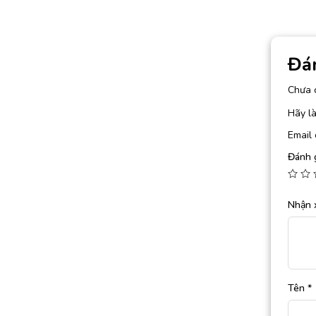
Đá
Chưa 
Hãy là
Email 
Đánh 
Nhận 
Tên
*