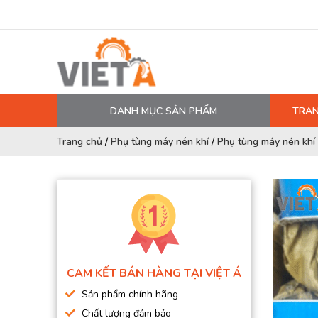
DANH MỤC SẢN PHẨM
TRAN
MÁY NÉN KHÍ
Trang chủ
/
Phụ tùng máy nén khí
/
Phụ tùng máy nén khí 
PHỤ TÙNG MÁY NÉN KHÍ
LỌC MÁY NÉN KHÍ
DẦU MÁY NÉN KHÍ
DÂY HƠI, ỐNG HƠI
MÁY SẤY KHÍ
CAM KẾT BÁN HÀNG TẠI VIỆT Á
BÌNH CHỨA KHÍ NÉN
Sản phẩm chính hãng
BƠM MÀNG KHÍ NÉN
Chất lượng đảm bảo