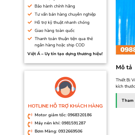
BƠM HÚT CHÂN KHÔNG
Bảo hành chính hãng
Tư vấn bán hàng chuyên nghiệp
BƠM ĐỊNH LƯỢNG
Hỗ trợ kỹ thuật nhanh chóng
MOTOR, HỘP GIẢM TỐC
Giao hàng toàn quốc
MÁY TẠO KHÍ NITO
Thanh toán thuận tiện qua thẻ
ngân hàng hoặc ship COD
Việt Á – Uy tín tạo dựng thương hiệu!
Mô tả
Thiết Bị 
kích thướ
Tham 
HOTLINE HỖ TRỢ KHÁCH HÀNG
Motor giảm tốc: 0968320186
Máy nén khí: 0981591287
Bơm Màng: 0932669506