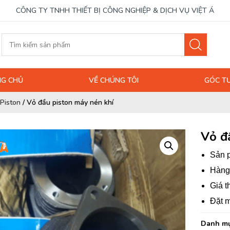
CÔNG TY TNHH THIẾT BỊ CÔNG NGHIỆP & DỊCH VỤ VIỆT Á
G CHỦ
VỀ CHÚNG TÔI
GÓC T
Piston
/
Vỏ đầu piston máy nén khí
Vỏ đ
Sản p
Hàng 
Giá t
Đặt m
Danh mụ