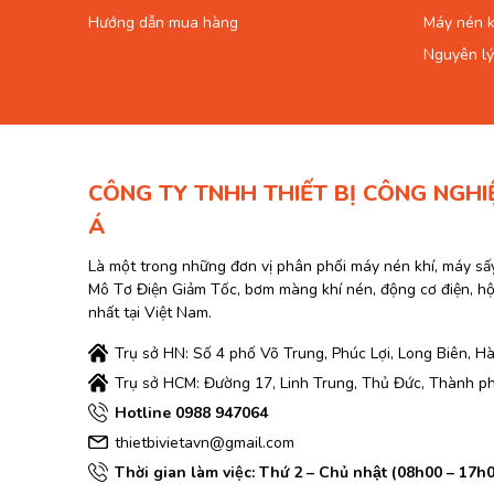
Hướng dẫn mua hàng
Máy nén k
Nguyên lý
CÔNG TY TNHH THIẾT BỊ CÔNG NGHI
Á
Là một trong những đơn vị phân phối máy nén khí, máy sấ
Mô Tơ Điện Giảm Tốc, bơm màng khí nén, động cơ điện, h
nhất tại Việt Nam.
Trụ sở HN: Số 4 phố Võ Trung, Phúc Lợi, Long Biên, Hà
Trụ sở HCM: Đường 17, Linh Trung, Thủ Đức, Thành p
Hotline 0988 947064
thietbivietavn@gmail.com
Thời gian làm việc: Thứ 2 – Chủ nhật (08h00 – 17h