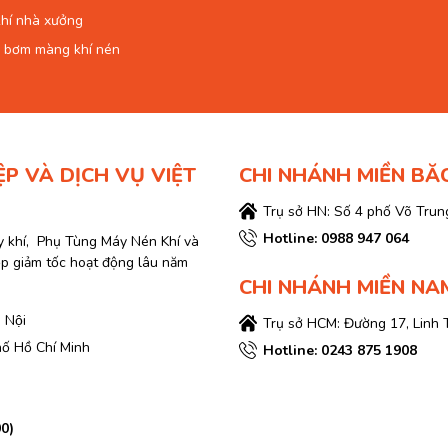
hí nhà xưởng
 bơm màng khí nén
ỆP VÀ DỊCH VỤ VIỆT
CHI NHÁNH MIỀN BĂ
Trụ sở HN: Số 4 phố Võ Trung
Hotline: 0988 947 064
y khí, Phụ Tùng Máy Nén Khí và
ộp giảm tốc hoạt động lâu năm
CHI NHÁNH MIỀN NA
 Nội
Trụ sở HCM: Đường 17, Linh 
hố Hồ Chí Minh
Hotline: 0243 875 1908
00)