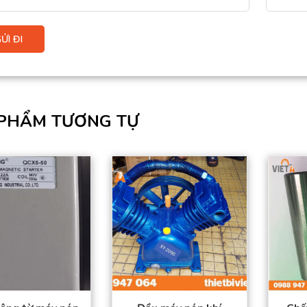
PHẨM TƯƠNG TỰ
Sản phẩm đạt tiêu
Sản phẩm đạt tiêu
chuẩn chất lượng
chuẩn chất lượng
cao.
cao.
Hàng có sẵn trong
Hàng có sẵn trong
kho
kho
Giá thành tốt nhất thị
Giá thành tốt nhất thị
trường.
trường.
Đặt mua thuận tiện –
Đặt mua thuận tiện –
Giao hàng toàn quốc
Giao hàng toàn quốc