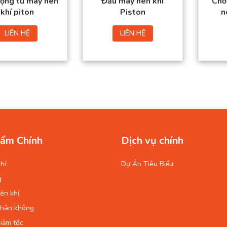
động từ máy nén
Đầu máy nén khí
Chố
khí piton
Piston
n
LIÊN HỆ
LIÊN HỆ
ẩm Chính
Dịch vụ chính
hí
Dự Án Tiêu Biểu
g
én khí
chân không
iảm tốc