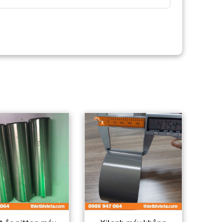
Sản phẩm đạt tiêu
Sản phẩm đạt tiêu
chuẩn chất lượng
chuẩn chất lượng
cao.
cao.
Hàng có sẵn trong
Hàng có sẵn trong
kho
kho
Giá thành tốt nhất
Giá thành tốt nhất thị
thị trường.
trường.
Đặt mua thuận tiện –
Đặt mua thuận tiện –
Giao hàng toàn quốc
Giao hàng toàn quốc