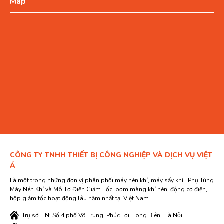
Map
CÔNG TY TNHH THIẾT BỊ CÔNG NGHIỆP VÀ DỊCH VỤ VIỆT
Á
Là một trong những đơn vị phân phối máy nén khí, máy sấy khí, Phụ Tùng
Máy Nén Khí và Mô Tơ Điện Giảm Tốc, bơm màng khí nén, động cơ điện,
hộp giảm tốc hoạt động lâu năm nhất tại Việt Nam.
Trụ sở HN: Số 4 phố Võ Trung, Phúc Lợi, Long Biên, Hà Nội