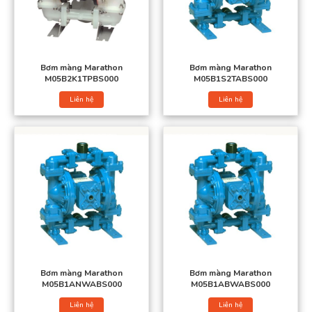
Bơm màng Wilden
Bơm màng Marathon
Bơm màng Yamada
Bơm màng Marathon
Bơm màng Marathon
Bơm màng Verder
M05B2K1TPBS000
M05B1S2TABS000
Bơm màng Morak
Liên hệ
Liên hệ
Công ty Việt Á là đơn vị chuyên phân phối và nhập khẩu
bơm
màng khí nén Marathon
chính hãng nói riêng và màng bơm
màng nói chung. Với chất lượng vượt trội, cung cấp chính sách
ưu đãi tốt dành cho quý khách hàng cùng mức giá phải chăng vì
thế địa chỉ này được nhiều khách hàng tin tưởng và lựa chọn.
Bơm màng Marathon
Bơm màng Marathon
M05B1ANWABS000
M05B1ABWABS000
Liên hệ
Liên hệ