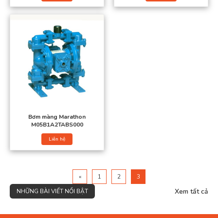
Bơm màng Marathon
Bơm màng Marathon
M05B1A2TABS000
Liên hệ
«
1
2
3
Xem tất cả
NHỮNG BÀI VIẾT NỔI BẬT