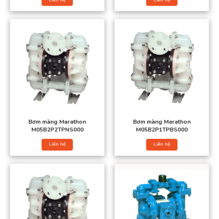
Bơm màng Marathon
Xem thêm các loại bơm màng khí nén:
Bơm màng Godo
Bơm màng Aro
Bơm màng Marathon
Bơm màng Marathon
M05B2P2TPNS000
M05B2P1TPBS000
Bơm màng điện
Liên hệ
Liên hệ
Bơm màng thực phẩm
Bơm màng sơn
Bơm màng bột
Bơm màng TDS