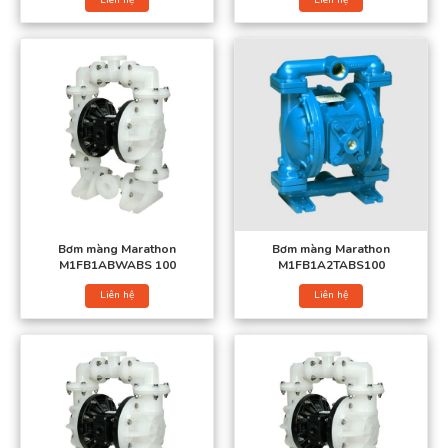
Bơm màng Marathon
Xem thêm các loại bơm màng khí nén:
Bơm màng Godo
Bơm màng Aro
Bơm màng Marathon
Bơm màng Marathon
M1FB1ABWABS 100
M1FB1A2TABS100
Bơm màng điện
Liên hệ
Liên hệ
Bơm màng thực phẩm
Bơm màng sơn
Bơm màng bột
Bơm màng TDS