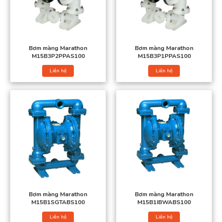
Bơm màng Wilden
Bơm màng Marathon
Bơm màng Yamada
Bơm màng Marathon
Bơm màng Marathon
Bơm màng Verder
M15B3P2PPAS100
M15B3P1PPAS100
Bơm màng Morak
Liên hệ
Liên hệ
Công ty Việt Á là đơn vị chuyên phân phối và nhập khẩu
bơm
màng khí nén Marathon
chính hãng nói riêng và màng bơm
màng nói chung. Với chất lượng vượt trội, cung cấp chính sách
ưu đãi tốt dành cho quý khách hàng cùng mức giá phải chăng vì
thế địa chỉ này được nhiều khách hàng tin tưởng và lựa chọn.
Bơm màng Marathon
Bơm màng Marathon
M15B1SGTABS100
M15B1IBWABS100
Liên hệ
Liên hệ