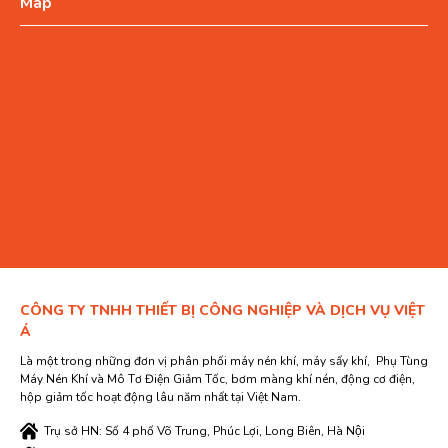
Map
CÔNG TY TNHH THIẾT BỊ CÔNG NGHIỆP VÀ DỊCH VỤ VIỆT
Á
Là một trong những đơn vị phân phối máy nén khí, máy sấy khí, Phụ Tùng
Máy Nén Khí và Mô Tơ Điện Giảm Tốc, bơm màng khí nén, động cơ điện,
hộp giảm tốc hoạt động lâu năm nhất tại Việt Nam.
Trụ sở HN: Số 4 phố Võ Trung, Phúc Lợi, Long Biên, Hà Nội