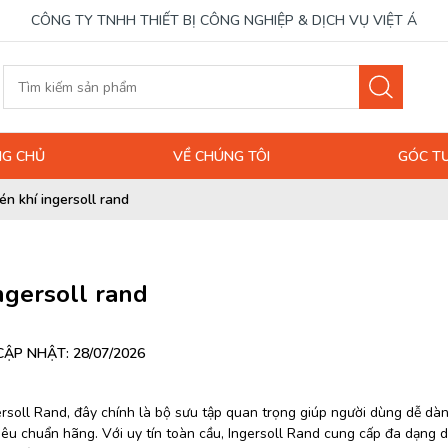
CÔNG TY TNHH THIẾT BỊ CÔNG NGHIỆP & DỊCH VỤ VIỆT Á
G CHỦ
VỀ CHÚNG TÔI
GÓC T
én khí ingersoll rand
ngersoll rand
CẬP NHẬT: 28/07/2026
ersoll Rand, đây chính là bộ sưu tập quan trọng giúp người dùng dễ dà
iêu chuẩn hãng. Với uy tín toàn cầu, Ingersoll Rand cung cấp đa dạng