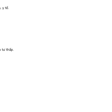
 y tế.
 tư thấp.