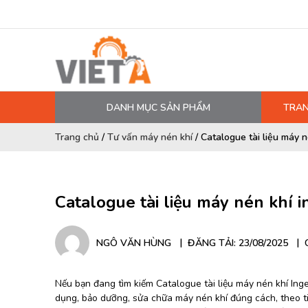
DANH MỤC SẢN PHẨM
TRAN
MÁY NÉN KHÍ
Trang chủ
/
Tư vấn máy nén khí
/
Catalogue tài liệu máy n
PHỤ TÙNG MÁY NÉN KHÍ
LỌC MÁY NÉN KHÍ
Catalogue tài liệu máy nén khí i
DẦU MÁY NÉN KHÍ
DÂY HƠI, ỐNG HƠI
NGÔ VĂN HÙNG
ĐĂNG TẢI: 23/08/2025
MÁY SẤY KHÍ
BÌNH CHỨA KHÍ NÉN
Nếu bạn đang tìm kiếm Catalogue tài liệu máy nén khí Ing
dụng, bảo dưỡng, sửa chữa máy nén khí đúng cách, theo t
BƠM MÀNG KHÍ NÉN