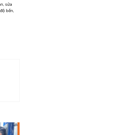
àn, sửa
 độ bền,