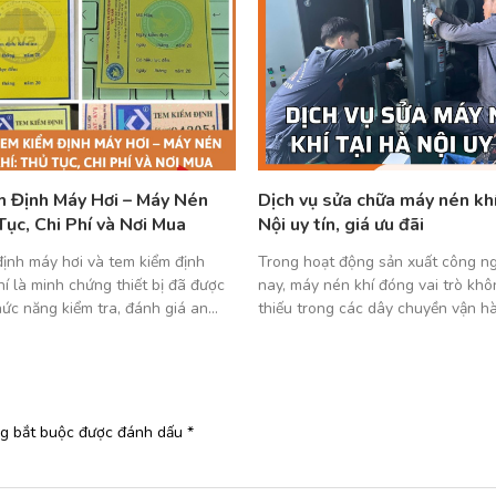
 Định Máy Hơi – Máy Nén
Dịch vụ sửa chữa máy nén khí
Tục, Chi Phí và Nơi Mua
Nội uy tín, giá ưu đãi
ịnh máy hơi và tem kiểm định
Trong hoạt động sản xuất công ng
í là minh chứng thiết bị đã được
nay, máy nén khí đóng vai trò khô
ức năng kiểm tra, đánh giá an
thiếu trong các dây chuyền vận h
 khi đưa vào sử dụng. Đây là yêu
biến, bảo trì và gia công cơ khí. Tu
ộc theo quy định pháp luật, đồng
sau thời gian sử dụng liên tục, thi
là cách để doanh nghiệp và […]
rất dễ gặp sự cố như sụt áp, kêu to
ng bắt buộc được đánh dấu
*