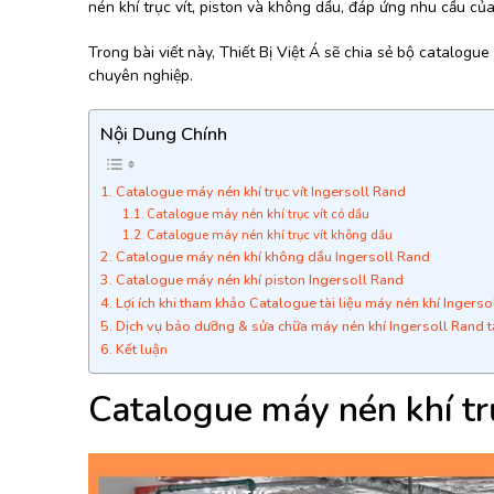
nén khí trục vít, piston và không dầu, đáp ứng nhu cầu củ
BƠM HÚT CHÂN KHÔNG
Trong bài viết này, Thiết Bị Việt Á sẽ chia sẻ bộ catalogue
BƠM ĐỊNH LƯỢNG
chuyên nghiệp.
MOTOR, HỘP GIẢM TỐC
Nội Dung Chính
MÁY TẠO KHÍ NITO
Catalogue máy nén khí trục vít Ingersoll Rand
Catalogue máy nén khí trục vít có dầu
Catalogue máy nén khí trục vít không dầu
Catalogue máy nén khí không dầu Ingersoll Rand
Catalogue máy nén khí piston Ingersoll Rand
Lợi ích khi tham khảo Catalogue tài liệu máy nén khí Ingerso
Dịch vụ bảo dưỡng & sửa chữa máy nén khí Ingersoll Rand tại
Kết luận
Catalogue máy nén khí trụ