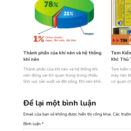
h máy
Thành phần của khí nén và hệ thống
Tem Kiểm
khí nén
Khí: Thủ 
 yếu tố
Thành phần của khí nén và hệ thống khí
Tem kiểm đ
 hiệu
nén đóng vai trò quan trọng trong nhiều
máy nén kh
i trường
lĩnh vực sản xuất và đời sống. Khí nén không
cơ quan ch
 được sử
chỉ là nguồn năng lượng sạch, an toàn mà
toàn trước
ng phải ai
còn được ứng dụng rộng rãi nhờ hiệu quả
cầu bắt bu
huẩn. […]
cao. Bài viết này mình sẽ chia sẻ chi tiết […]
thời cũng 
Để lại một bình luận
Email của bạn sẽ không được hiển thị công khai.
Các trườ
Bình luận
*