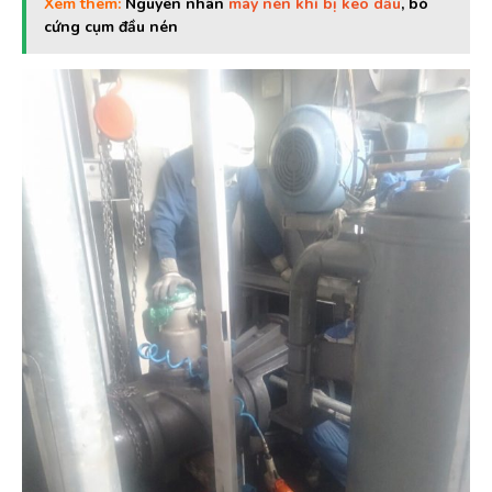
Xem thêm:
Nguyên nhân
máy nén khí bị keo dầu
, bó
cứng cụm đầu nén