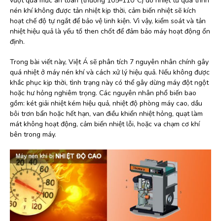
vượt quá mức an toàn (thường 105–110°C) do nhiệt từ quá trình
nén khí không được tản nhiệt kịp thời, cảm biến nhiệt sẽ kích
hoạt chế độ tự ngắt để bảo vệ linh kiện. Vì vậy, kiểm soát và tản
nhiệt hiệu quả là yếu tố then chốt để đảm bảo máy hoạt động ổn
định.
Trong bài viết này, Việt Á sẽ phân tích 7 nguyên nhân chính gây
quá nhiệt ở máy nén khí và cách xử lý hiệu quả. Nếu không được
khắc phục kịp thời, tình trạng này có thể gây dừng máy đột ngột
hoặc hư hỏng nghiêm trọng. Các nguyên nhân phổ biến bao
gồm: két giải nhiệt kém hiệu quả, nhiệt độ phòng máy cao, dầu
bôi trơn bẩn hoặc hết hạn, van điều khiển nhiệt hỏng, quạt làm
mát không hoạt động, cảm biến nhiệt lỗi, hoặc va chạm cơ khí
bên trong máy.