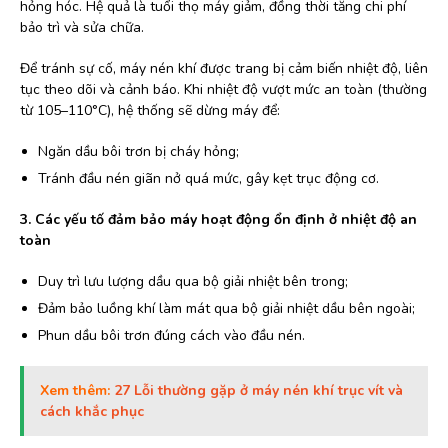
hỏng hóc. Hệ quả là tuổi thọ máy giảm, đồng thời tăng chi phí
bảo trì và sửa chữa.
Để tránh sự cố, máy nén khí được trang bị cảm biến nhiệt độ, liên
tục theo dõi và cảnh báo. Khi nhiệt độ vượt mức an toàn (thường
từ 105–110°C), hệ thống sẽ dừng máy để:
Ngăn dầu bôi trơn bị cháy hỏng;
Tránh đầu nén giãn nở quá mức, gây kẹt trục động cơ.
3. Các yếu tố đảm bảo máy hoạt động ổn định ở nhiệt độ an
toàn
Duy trì lưu lượng dầu qua bộ giải nhiệt bên trong;
Đảm bảo luồng khí làm mát qua bộ giải nhiệt dầu bên ngoài;
Phun dầu bôi trơn đúng cách vào đầu nén.
Xem thêm:
27 Lỗi thường gặp ở máy nén khí trục vít và
cách khắc phục