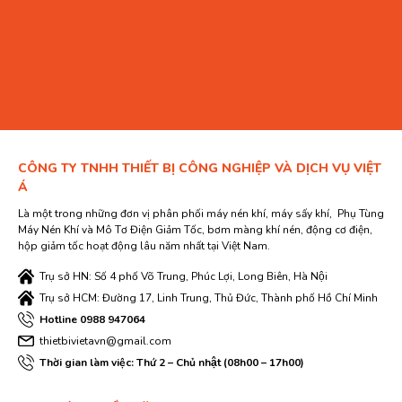
CÔNG TY TNHH THIẾT BỊ CÔNG NGHIỆP VÀ DỊCH VỤ VIỆT
Á
Là một trong những đơn vị phân phối máy nén khí, máy sấy khí, Phụ Tùng
Máy Nén Khí và Mô Tơ Điện Giảm Tốc, bơm màng khí nén, động cơ điện,
hộp giảm tốc hoạt động lâu năm nhất tại Việt Nam.
Trụ sở HN: Số 4 phố Võ Trung, Phúc Lợi, Long Biên, Hà Nội
Trụ sở HCM: Đường 17, Linh Trung, Thủ Đức, Thành phố Hồ Chí Minh
Hotline 0988 947064
thietbivietavn@gmail.com
Thời gian làm việc: Thứ 2 – Chủ nhật (08h00 – 17h00)