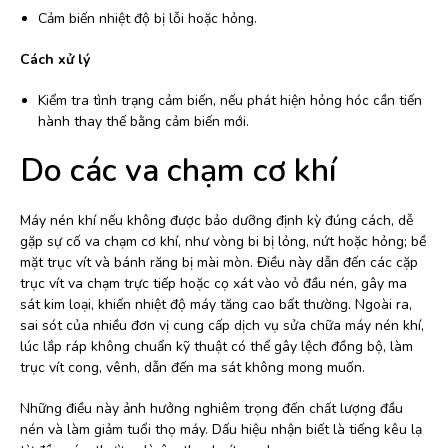
Cảm biến nhiệt độ bị lỗi hoặc hỏng.
Cách xử lý
Kiểm tra tình trạng cảm biến, nếu phát hiện hỏng hóc cần tiến
hành thay thế bằng cảm biến mới.
Do các va chạm cơ khí
Máy nén khí nếu không được bảo dưỡng định kỳ đúng cách, dễ
gặp sự cố va chạm cơ khí, như vòng bi bị lỏng, nứt hoặc hỏng; bề
mặt trục vít và bánh răng bị mài mòn. Điều này dẫn đến các cặp
trục vít va chạm trực tiếp hoặc cọ xát vào vỏ đầu nén, gây ma
sát kim loại, khiến nhiệt độ máy tăng cao bất thường. Ngoài ra,
sai sót của nhiều đơn vị cung cấp dịch vụ sửa chữa máy nén khí,
lúc lắp ráp không chuẩn kỹ thuật có thể gây lệch đồng bộ, làm
trục vít cong, vênh, dẫn đến ma sát không mong muốn.
Những điều này ảnh hưởng nghiêm trọng đến chất lượng đầu
nén và làm giảm tuổi thọ máy. Dấu hiệu nhận biết là tiếng kêu lạ