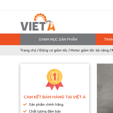
DANH MỤC SẢN PHẨM
TRAN
MÁY NÉN KHÍ
Trang chủ
/
Động cơ giảm tốc
/
Motor giảm tốc tải nặng
/
PHỤ TÙNG MÁY NÉN KHÍ
LỌC MÁY NÉN KHÍ
DẦU MÁY NÉN KHÍ
DÂY HƠI, ỐNG HƠI
MÁY SẤY KHÍ
CAM KẾT BÁN HÀNG TẠI VIỆT Á
BÌNH CHỨA KHÍ NÉN
Sản phẩm chính hãng
BƠM MÀNG KHÍ NÉN
Chất lượng đảm bảo