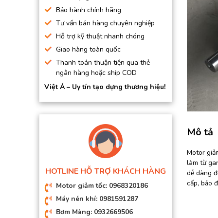
BƠM HÚT CHÂN KHÔNG
Bảo hành chính hãng
Tư vấn bán hàng chuyên nghiệp
BƠM ĐỊNH LƯỢNG
Hỗ trợ kỹ thuật nhanh chóng
MOTOR, HỘP GIẢM TỐC
Giao hàng toàn quốc
MÁY TẠO KHÍ NITO
Thanh toán thuận tiện qua thẻ
ngân hàng hoặc ship COD
Việt Á – Uy tín tạo dựng thương hiệu!
Mô tả
Motor giả
làm từ ga
HOTLINE HỖ TRỢ KHÁCH HÀNG
dễ dàng đ
cấp, bảo đ
Motor giảm tốc: 0968320186
Máy nén khí: 0981591287
Bơm Màng: 0932669506