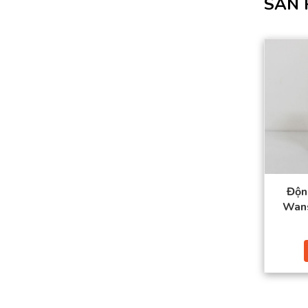
SẢN 
Độn
Wans