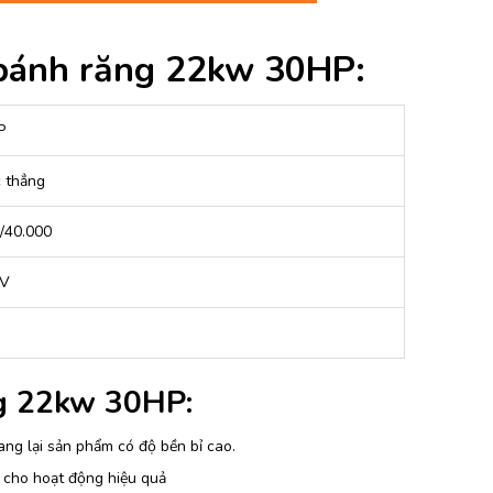
c bánh răng 22kw 30HP:
P
c thẳng
/40.000
0V
ng 22kw 30HP:
ang lại sản phẩm có độ bền bỉ cao.
 cho hoạt động hiệu quả