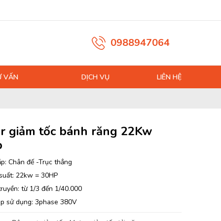
0988947064
Ư VẤN
DỊCH VỤ
LIÊN HỆ
r giảm tốc bánh răng 22Kw
p
ắp: Chân đế -Trục thẳng
suất: 22kw = 30HP
truyền: từ 1/3 đến 1/40.000
áp sử dụng: 3phase 380V