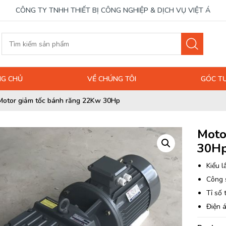
CÔNG TY TNHH THIẾT BỊ CÔNG NGHIỆP & DỊCH VỤ VIỆT Á
G CHỦ
VỀ CHÚNG TÔI
GÓC T
Motor giảm tốc bánh răng 22Kw 30Hp
Moto
30H
Kiểu l
Công 
Tỉ số 
Điện 