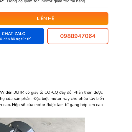
c:
Động cơ giảm tốc
,
Motor giảm tốc tải nặng
LIÊN HỆ
CHAT ZALO
0988947064
ải đáp hỗ trợ tức thì
22kW đến 30HP, có giấy tờ CO-CQ đầy đủ. Phần thân được
họ của sản phẩm. Đặc biệt, motor này cho phép tùy biến
ch cao. Hộp số của motor được làm từ gang hợp kim cao