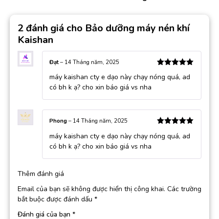
2 đánh giá cho
Bảo dưỡng máy nén khí
Kaishan
Đạt
–
14 Tháng năm, 2025
Được xếp
máy kaishan cty e dạo này chạy nóng quá, ad
hạng
5
5
sao
có bh k ạ? cho xin báo giá vs nha
Phong
–
14 Tháng năm, 2025
Được xếp
máy kaishan cty e dạo này chạy nóng quá, ad
hạng
5
5
sao
có bh k ạ? cho xin báo giá vs nha
Thêm đánh giá
Email của bạn sẽ không được hiển thị công khai.
Các trường
bắt buộc được đánh dấu
*
Đánh giá của bạn
*