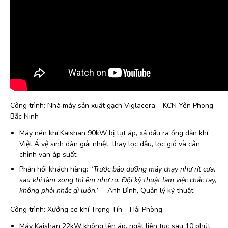
Công trình: Nhà máy sản xuất gạch Viglacera – KCN Yên Phong,
Bắc Ninh
Máy nén khí Kaishan 90kW bị tụt áp, xả dầu ra ống dẫn khí.
Việt Á vệ sinh dàn giải nhiệt, thay lọc dầu, lọc gió và cân
chỉnh van áp suất.
Phản hồi khách hàng: “
Trước bảo dưỡng máy chạy như rít cưa,
sau khi làm xong thì êm như ru. Đội kỹ thuật làm việc chắc tay,
không phải nhắc gì luôn.
” – Anh Bình, Quản lý kỹ thuật
Công trình: Xưởng cơ khí Trọng Tín – Hải Phòng
Máy Kaishan 22kW không lên áp, ngắt liên tục sau 10 phút