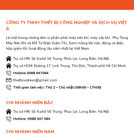
CÔNG TY TNHH THIẾT BỊ CÔNG NGHIỆP VÀ DỊCH VỤ VIỆT
Á
Là một trong những đơn vị phân phối máy nén khí, máy sấy khí, Phụ Tùng
Máy Nén Khí và Mô Tơ Điện Giảm Tốc, bơm màng khí nén, động cơ điện,
hộp giảm tốc hoạt động lâu năm nhất tại Việt Nam.
Trụ sở HN: Số 4 phố Võ Trung, Phúc Lợi, Long Biên, Hà Nội
Trụ sở HCM: Đường 17, Linh Trung, Thủ Đức, Thành phố Hồ Chí Minh
Hotline 0988 947064
thietbivietavn@gmail.com
Thời gian làm việc: Thứ 2 – Chủ nhật (08h00 – 17h00)
CHI NHÁNH MIỀN BĂC
Trụ sở HN: Số 4 phố Võ Trung, Phúc Lợi, Long Biên, Hà Nội
Hotline: 0988 947 064
CHI NHÁNH MIỀN NAM