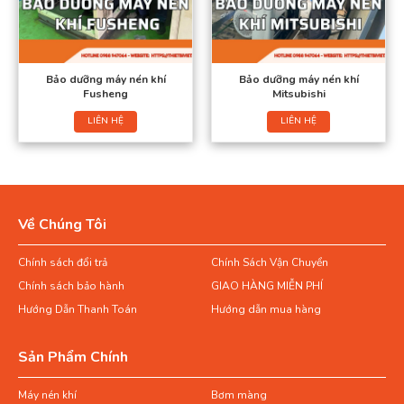
Bảo dưỡng máy nén khí
Bảo dưỡng máy nén khí
Fusheng
Mitsubishi
LIÊN HỆ
LIÊN HỆ
Về Chúng Tôi
Chính sách đổi trả
Chính Sách Vận Chuyển
Chính sách bảo hành
GIAO HÀNG MIỄN PHÍ
Hướng Dẫn Thanh Toán
Hướng dẫn mua hàng
Sản Phẩm Chính
Máy nén khí
Bơm màng