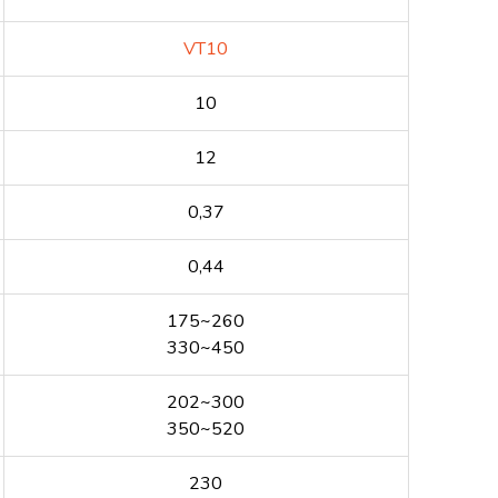
VT10
10
12
0,37
0,44
175~260
330~450
202~300
350~520
230