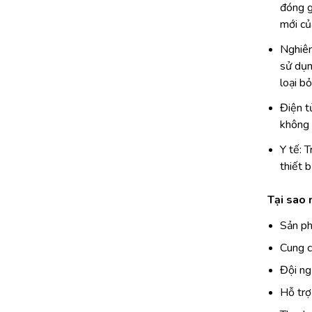
đóng g
mới củ
Nghiên
sử dụn
loại b
Điện t
không t
Y tế: 
thiết 
Tại sao
Sản ph
Cung c
Đội ng
Hỗ trợ