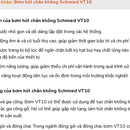
 khảo:
Bơm hút chân không Schmied VT16
m của bơm hút chân không Schmied VT10
hước nhỏ gọn và dễ dàng lắp đặt trong các hệ thống.
ộng êm ái và có tuổi thọ cao, giúp giảm thời gian bảo trì và chi phí
ợc trang bị bộ lọc để ngăn chặn bất kỳ hạt bụi hay chất lỏng nà
 độ bền của thiết bị.
iệm năng lượng, giúp giảm thiểu chi phí vận hành trong quá trình sử
 năng hoạt động liên tục và ổn định trong môi trường khắc nghiệt.
g của bơm hút chân không Schmied VT10
 và gia công: Bơm VT10 có thể được sử dụng để tạo chân không tron
oặc gia công gỗ. Nó có thể giúp gắp nội tạng, làm hút chân không t
nh sản xuất.
ói và đóng chai: Trong ngành đóng gói và đóng chai, bơm VT10 có