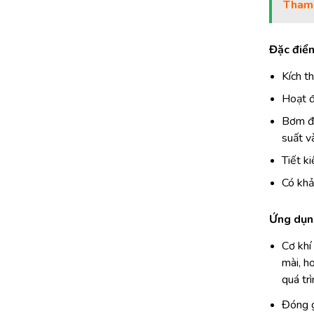
Tham
Đặc điể
Kích t
Hoạt đ
Bơm đư
suất và
Tiết k
Có khả
Ứng dụn
Cơ khí
mài, h
quá trì
Đóng g