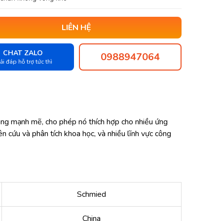
LIÊN HỆ
CHAT ZALO
0988947064
ải đáp hỗ trợ tức thì
ông mạnh mẽ, cho phép nó thích hợp cho nhiều ứng
ên cứu và phân tích khoa học, và nhiều lĩnh vực công
Schmied
China