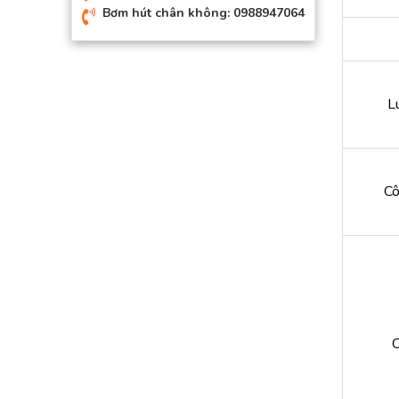
Bơm hút chân không: 0988947064
L
Cô
C