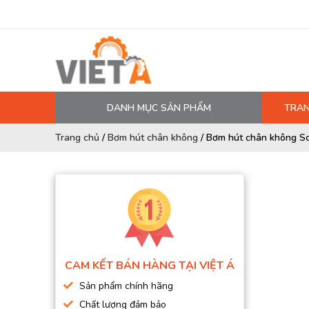
DANH MỤC SẢN PHẨM
TRAN
MÁY NÉN KHÍ
Trang chủ
/
Bơm hút chân không
/
Bơm hút chân không S
PHỤ TÙNG MÁY NÉN KHÍ
LỌC MÁY NÉN KHÍ
DẦU MÁY NÉN KHÍ
DÂY HƠI, ỐNG HƠI
MÁY SẤY KHÍ
CAM KẾT BÁN HÀNG TẠI VIỆT Á
BÌNH CHỨA KHÍ NÉN
Sản phẩm chính hãng
BƠM MÀNG KHÍ NÉN
Chất lượng đảm bảo