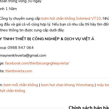
toán trong vòng 30 ngày
ành 1 Năm
Công ty chuyên cung cấp
bơm hút chân không Schmied VT10
. Nh
g đầu và giá cả vô cùng hợp lý. Nếu bạn có nhu cầu thì hãy tìm đến
theo thông tin được cung cấp dưới đây:
 TNHH THIẾT BỊ CÔNG NGHIỆP & DỊCH VỤ VIỆT Á
hoại: 0988 947 064
 maynenkhivieta@gmail.com
ge:
facebook.com/thietbicongnghiepvieta/
te:
thietbivieta.com
m:
bơm mồi chân không
|
bom hut chan khong Wonchang
|
máy bơ
hút chân không
Chính sách bán h