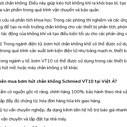
ói chân không. Điều này giúp kéo hút không khí ra khỏi bao bì, tạo
a sản phẩm trong quá trình vận chuyển và bảo quản.
 cứu và phân tích khoa học: Trong các phòng thí nghiệm và các ứ
g để tạo ra môi trường chân không cho các thiết bị phân tích, phòn
ỏ tác động của không khí và tạo điều kiện tối ưu cho các phản ứng v
ử: Trong ngành điện tử, bơm hút chân không khô có thể được sử d
rong quá trình sản xuất linh kiện điện tử như bảng mạch in, thiết bị
Trong ngành y tế, bơm VT10 có thể được sử dụng trong các thiết b
bị hút mỡ, hoặc máy chân không y tế khác.
 nên mua bơm hút chân không Schmied VT10 tại Việt Á?
ẩm có nguồn gốc rõ ràng, chính hãng 100%, bảo hành theo nhà sả
ấp đầy đủ chứng từ, hóa đơn hàng hóa khi giao hàng.
ũ tư vấn chuyên nghiệp, đa dạng kênh liên hệ hỗ trợ báo giá nhanh
 vận chuyển và lắp đặt tại nhà máy.