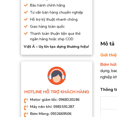
BƠM HÚT CHÂN KHÔNG
Bảo hành chính hãng
Tư vấn bán hàng chuyên nghiệp
BƠM ĐỊNH LƯỢNG
Hỗ trợ kỹ thuật nhanh chóng
MOTOR, HỘP GIẢM TỐC
Giao hàng toàn quốc
MÁY TẠO KHÍ NITO
Thanh toán thuận tiện qua thẻ
ngân hàng hoặc ship COD
Mô tả
Việt Á – Uy tín tạo dựng thương hiệu!
Giới th
Bơm hút
dụng, bao
nghiệp kh
Thông ti
HOTLINE HỖ TRỢ KHÁCH HÀNG
Motor giảm tốc: 0968320186
Máy nén khí: 0981591287
Bơm Màng: 0932669506