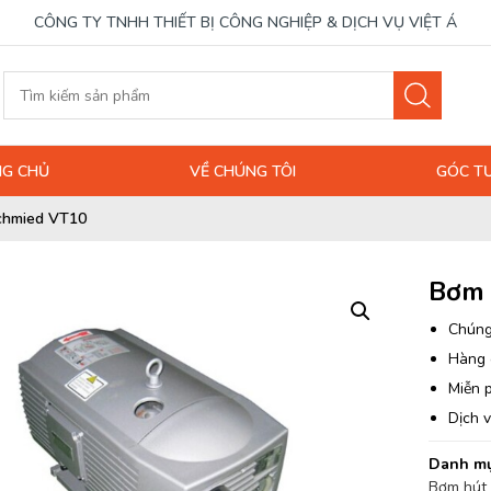
CÔNG TY TNHH THIẾT BỊ CÔNG NGHIỆP & DỊCH VỤ VIỆT Á
G CHỦ
VỀ CHÚNG TÔI
GÓC T
chmied VT10
Bơm 
Chúng
Hàng 
Miễn p
Dịch v
Danh mụ
Bơm hút 