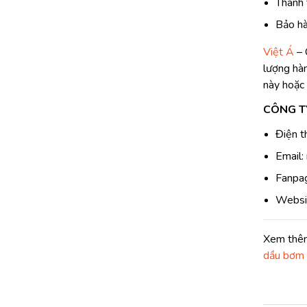
Thanh 
Bảo h
Việt Á
– 
lượng hàn
này hoặc 
CÔNG TY
Điện t
Email:
Fanpa
Websi
Xem thê
dầu bơm 