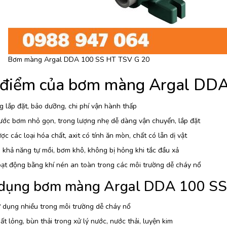
Bơm màng Argal DDA 100 SS HT TSV G 20
 điểm của bơm màng Argal DD
 lắp đặt, bảo dưỡng, chi phí vận hành thấp
ước bơm nhỏ gọn, trong lượng nhẹ dễ dàng vận chuyển, lắp đặt
c các loại hóa chất, axit có tính ăn mòn, chất có lẫn dị vật
khả năng tự mồi, bơm khô, không bị hỏng khi tắc đầu xả
ạt động bằng khí nén an toàn trong các môi trường dễ cháy nổ
dụng bơm màng Argal DDA 100 SS
 dụng nhiều trong môi trường dễ cháy nổ
t lỏng, bùn thải trong xử lý nước, nước thải, luyện kim