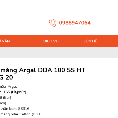
0988947064
Ư VẤN
DỊCH VỤ
LIÊN HỆ
màng Argal DDA 100 SS HT
G 20
iệu: Argal
: 165 (Lít/phút)
8 (Bar)
nch)
u thân bơm: SS316
u màng bơm: Teflon (PTFE)