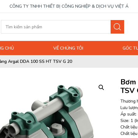
CÔNG TY TNHH THIẾT BỊ CÔNG NGHIỆP & DỊCH VỤ VIỆT Á
G CHỦ
VỀ CHÚNG TÔI
GÓC T
àng Argal DDA 100 SS HT TSV G 20
Bơm 
TSV 
Thương h
Lưu lượng
Áp suất: 
Size: 1 (I
Chất liệ
Chất liệ