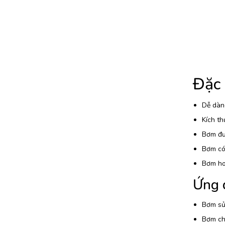
Đặc
Dễ dàng
Kích th
Bơm đượ
Bơm có 
Bơm ho
Ứng 
Bơm sử
Bơm chấ