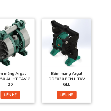
m màng Argal
Bơm màng Argal
50 AL HT TAV G
DDE030 FCN L TKV
20
GLL
LIÊN HỆ
LIÊN HỆ