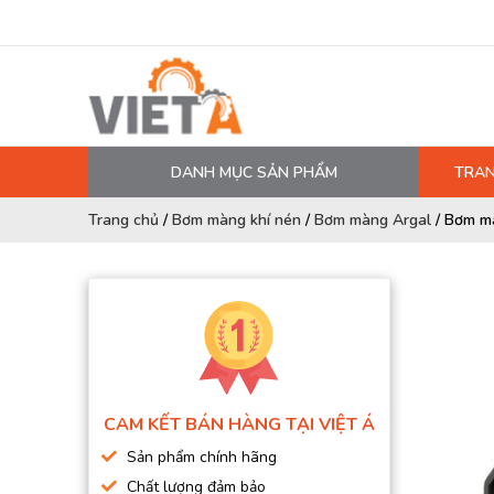
DANH MỤC SẢN PHẨM
TRAN
MÁY NÉN KHÍ
Trang chủ
/
Bơm màng khí nén
/
Bơm màng Argal
/
Bơm m
PHỤ TÙNG MÁY NÉN KHÍ
LỌC MÁY NÉN KHÍ
DẦU MÁY NÉN KHÍ
DÂY HƠI, ỐNG HƠI
MÁY SẤY KHÍ
CAM KẾT BÁN HÀNG TẠI VIỆT Á
BÌNH CHỨA KHÍ NÉN
Sản phẩm chính hãng
BƠM MÀNG KHÍ NÉN
Chất lượng đảm bảo