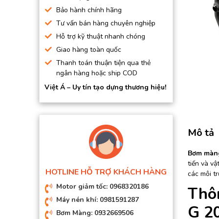
BƠM HÚT CHÂN KHÔNG
Bảo hành chính hãng
Tư vấn bán hàng chuyên nghiệp
BƠM ĐỊNH LƯỢNG
Hỗ trợ kỹ thuật nhanh chóng
MOTOR, HỘP GIẢM TỐC
Giao hàng toàn quốc
MÁY TẠO KHÍ NITO
Thanh toán thuận tiện qua thẻ
ngân hàng hoặc ship COD
Việt Á – Uy tín tạo dựng thương hiệu!
Mô tả
Bơm màng
tiến và vậ
HOTLINE HỖ TRỢ KHÁCH HÀNG
các môi tr
Motor giảm tốc: 0968320186
Thô
Máy nén khí: 0981591287
G 2
Bơm Màng: 0932669506