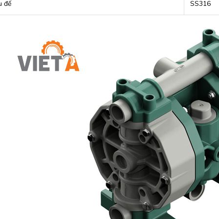
u đế
SS316