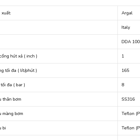
 xuất:
Argal
Italy
DDA 100
cổng hút xả ( inch )
1
g tối đa ( lít/phút )
165
tối đa ( bar )
8
ệu thân bơm
SS316
ệu màng bơm
Teflon (
u bi
Teflon (