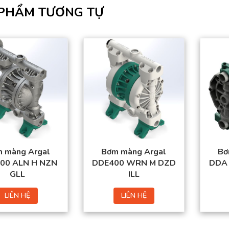
PHẨM TƯƠNG TỰ
 màng Argal
Bơm màng Argal
Bơ
00 ALN H NZN
DDE400 WRN M DZD
DDA 
GLL
ILL
LIÊN HỆ
LIÊN HỆ