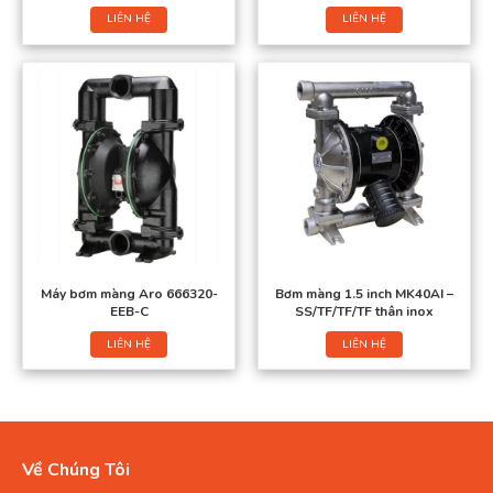
LIÊN HỆ
LIÊN HỆ
Máy bơm màng Aro 666320-
Bơm màng 1.5 inch MK40AI –
EEB-C
SS/TF/TF/TF thân inox
LIÊN HỆ
LIÊN HỆ
Về Chúng Tôi