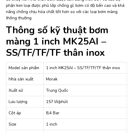
phận kim loại được phủ lớp chống gỉ, bơm có độ bền cao và khả
năng chống chịu hóa chất tốt hơn so với các loại bơm màng
thông thường.
Thông số kỹ thuật bơm
màng 1 inch MK25AI –
SS/TF/TF/TF thân inox
Model sản phẩm
1 inch MK25AI – SS/TF/TF/TF thân inox
Nhà sản xuất
Morak
Xuất xứ
Trung Quốc
Lưu lượng
157 lít/phút
Cột áp
8,4 Bar
Size
1 inch