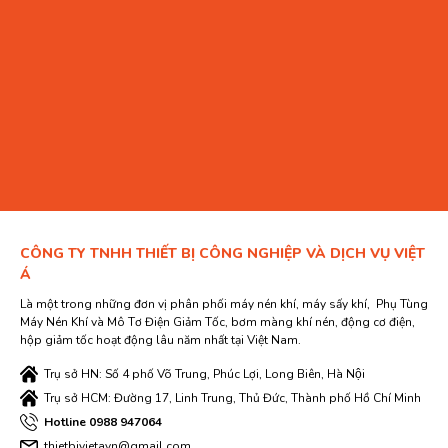
CÔNG TY TNHH THIẾT BỊ CÔNG NGHIỆP VÀ DỊCH VỤ VIỆT
Á
Là một trong những đơn vị phân phối máy nén khí, máy sấy khí, Phụ Tùng
Máy Nén Khí và Mô Tơ Điện Giảm Tốc, bơm màng khí nén, động cơ điện,
hộp giảm tốc hoạt động lâu năm nhất tại Việt Nam.
Trụ sở HN: Số 4 phố Võ Trung, Phúc Lợi, Long Biên, Hà Nội
Trụ sở HCM: Đường 17, Linh Trung, Thủ Đức, Thành phố Hồ Chí Minh
Hotline 0988 947064
thietbivietavn@gmail.com