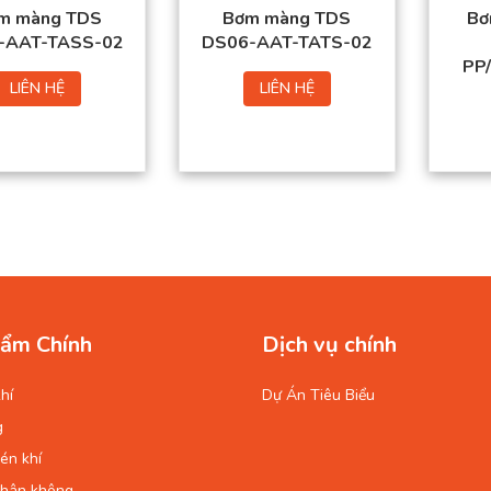
m màng TDS
Bơm màng TDS
Bơ
-AAT-TASS-02
DS06-AAT-TATS-02
PP/
LIÊN HỆ
LIÊN HỆ
ẩm Chính
Dịch vụ chính
hí
Dự Án Tiêu Biểu
g
én khí
chân không