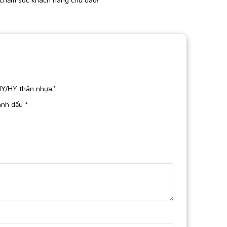
 chăm sóc khách hàng chu đáo!
HY/HY thân nhựa”
ánh dấu
*