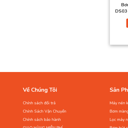
Bơ
DS03
Về Chúng Tôi
Sản Ph
Chính sách đổi trả
Máy nén k
Chính Sách Vận Chuyển
Bơm màn
Chính sách bảo hành
Lọc máy n
GIAO HÀNG MIỄN PHÍ
Bơm hút 