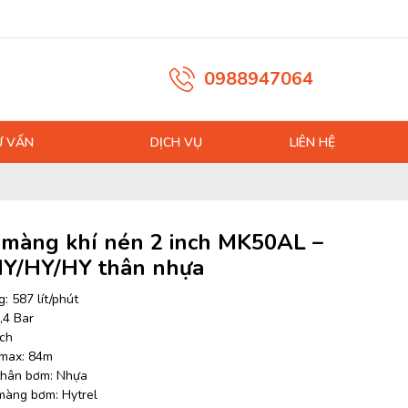
0988947064
Ư VẤN
DỊCH VỤ
LIÊN HỆ
màng khí nén 2 inch MK50AL –
Y/HY/HY thân nhựa
: 587 lít/phút
,4 Bar
nch
 max: 84m
 thân bơm: Nhựa
 màng bơm: Hytrel