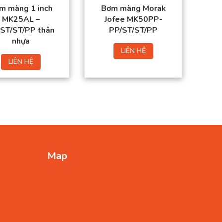
m màng 1 inch
Bơm màng Morak
MK25AL –
Jofee MK50PP-
ST/ST/PP thân
PP/ST/ST/PP
nhựa
LIÊN HỆ
LIÊN HỆ
Map