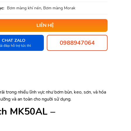
c:
Bơm màng khí nén
,
Bơm màng Morak
LIÊN HỆ
CHAT ZALO
0988947064
ải đáp hỗ trợ tức thì
trong nhiều lĩnh vực như bơm bùn, keo, sơn, và hóa
dưỡng và an toàn cho người sử dụng.
nch MK50AL –