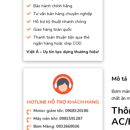
BƠM HÚT CHÂN KHÔNG
Bảo hành chính hãng
Tư vấn bán hàng chuyên nghiệp
BƠM ĐỊNH LƯỢNG
Hỗ trợ kỹ thuật nhanh chóng
MOTOR, HỘP GIẢM TỐC
Giao hàng toàn quốc
MÁY TẠO KHÍ NITO
Thanh toán thuận tiện qua thẻ
ngân hàng hoặc ship COD
Việt Á – Uy tín tạo dựng thương hiệu!
Mô tả
Bơm màng
chất ăn m
HOTLINE HỖ TRỢ KHÁCH HÀNG
Thô
Motor giảm tốc: 0968320186
AC/
Máy nén khí: 0981591287
Bơm Màng: 0932669506