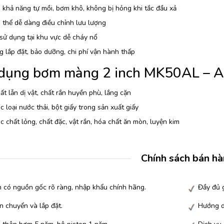
khả năng tự mồi, bơm khô, không bị hỏng khi tắc đầu xả
thể dễ dàng điều chỉnh lưu lượng
sử dụng tại khu vực dễ cháy nổ
 lắp đặt, bảo dưỡng, chi phí vận hành thấp
dụng bơm màng 2 inch MK50AL – A
t lẫn dị vật, chất rắn huyền phù, lắng cặn
 loại nước thải, bột giấy trong sản xuất giấy
 chất lỏng, chất đặc, vật rắn, hóa chất ăn mòn, luyện kim
Chính sách bán h
 có nguồn gốc rõ ràng, nhập khẩu chính hãng.
Đầy đủ g
n chuyển và lắp đặt.
Hướng d