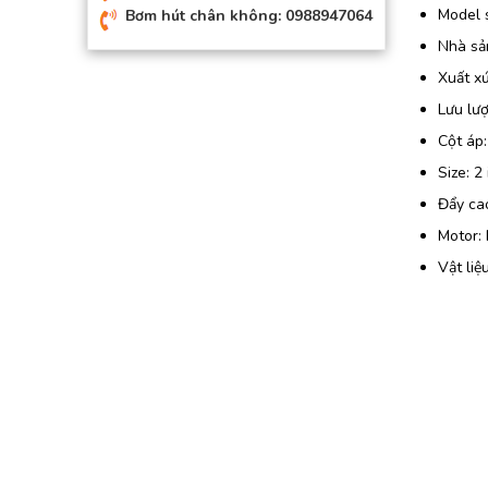
Model 
Bơm hút chân không: 0988947064
Nhà sả
Xuất x
Lưu lượ
Cột áp:
Size: 2
Đẩy ca
Motor:
Vật liệ