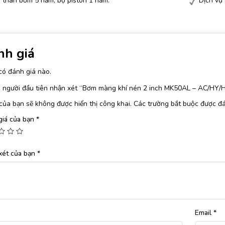
 thân bơm 5 năm, bộ piston 1 năm.
Dịch vụ
nh giá
có đánh giá nào.
à người đầu tiên nhận xét “Bơm màng khí nén 2 inch MK50AL – AC/HY/
của bạn sẽ không được hiển thị công khai.
Các trường bắt buộc được đ
giá của bạn
*
xét của bạn
*
Email
*