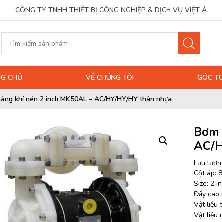
CÔNG TY TNHH THIẾT BỊ CÔNG NGHIỆP & DỊCH VỤ VIỆT Á
G CHỦ
VỀ CHÚNG TÔI
GÓC T
àng khí nén 2 inch MK50AL – AC/HY/HY/HY thân nhựa
Bơm 
AC/H
Lưu lượng
Cột áp: 8
Size: 2 i
Đẩy cao
Vật liệu
Vật liệu