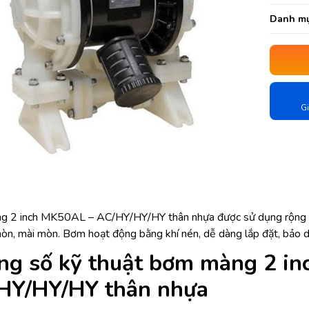
Danh mụ
Gi
 2 inch MK50AL – AC/HY/HY/HY thân nhựa được sử dụng rộng rãi 
òn, mài mòn. Bơm hoạt động bằng khí nén, dễ dàng lắp đặt, bảo 
ng số kỹ thuật bơm màng 2 i
HY/HY/HY thân nhựa