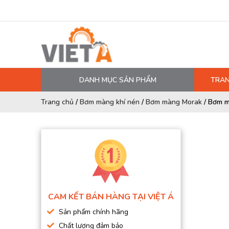
DANH MỤC SẢN PHẨM
TRAN
MÁY NÉN KHÍ
Trang chủ
/
Bơm màng khí nén
/
Bơm màng Morak
/
Bơm m
PHỤ TÙNG MÁY NÉN KHÍ
LỌC MÁY NÉN KHÍ
DẦU MÁY NÉN KHÍ
DÂY HƠI, ỐNG HƠI
MÁY SẤY KHÍ
CAM KẾT BÁN HÀNG TẠI VIỆT Á
BÌNH CHỨA KHÍ NÉN
Sản phẩm chính hãng
BƠM MÀNG KHÍ NÉN
Chất lượng đảm bảo