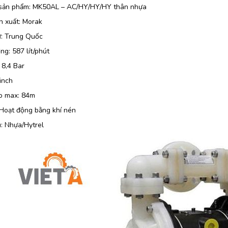
sản phẩm: MK50AL – AC/HY/HY/HY thân nhựa
n xuất: Morak
ứ: Trung Quốc
ng: 587 lít/phút
 8,4 Bar
 inch
o max: 84m
 Hoạt động bằng khí nén
u: Nhựa/Hytrel