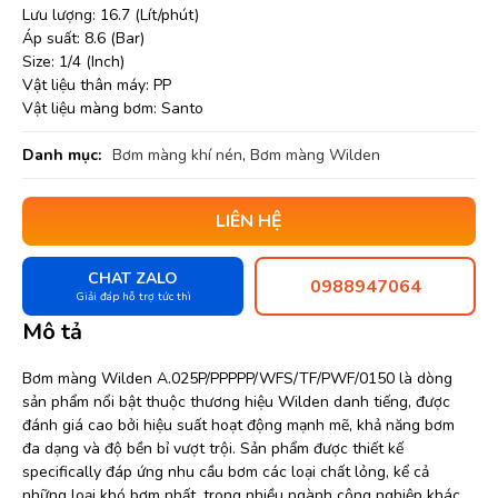
Lưu lượng: 16.7 (Lít/phút)
Áp suất: 8.6 (Bar)
Size: 1/4 (Inch)
Vật liệu thân máy: PP
Vật liệu màng bơm: Santo
Danh mục:
Bơm màng khí nén
,
Bơm màng Wilden
LIÊN HỆ
CHAT ZALO
0988947064
Giải đáp hỗ trợ tức thì
Mô tả
Bơm màng Wilden A.025P/PPPPP/WFS/TF/PWF/0150 là dòng
sản phẩm nổi bật thuộc thương hiệu Wilden danh tiếng, được
đánh giá cao bởi hiệu suất hoạt động mạnh mẽ, khả năng bơm
đa dạng và độ bền bỉ vượt trội. Sản phẩm được thiết kế
specifically đáp ứng nhu cầu bơm các loại chất lỏng, kể cả
những loại khó bơm nhất, trong nhiều ngành công nghiệp khác