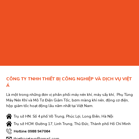
CÔNG TY TNHH THIẾT BỊ CÔNG NGHIỆP VÀ DỊCH VỤ VIỆT
Á
Là một trong những đơn vị phân phối máy nén khí, máy sấy khí, Phụ Tùng
Máy Nén Khí và Mô Tơ Điện Giảm Tốc, bơm màng khí nén, động cơ điện,
hộp giảm tốc hoạt động lâu năm nhất tại Việt Nam.
Trụ sở HN: Số 4 phố Võ Trung, Phúc Lợi, Long Biên, Hà Nội
Trụ sở HCM: Đường 17, Linh Trung, Thủ Đức, Thành phố Hồ Chí Minh
Hotline 0988 947064
thietbivietavn@gmail.com