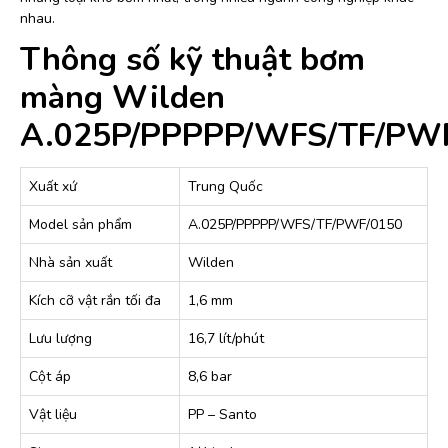
nhau.
Thông số kỹ thuật bơm
màng Wilden
A.025P/PPPPP/WFS/TF/PW
Xuất xứ
Trung Quốc
Model sản phẩm
A.025P/PPPPP/WFS/TF/PWF/0150
Nhà sản xuất
Wilden
Kích cỡ vật rắn tối đa
1,6 mm
Lưu lượng
16,7 lít/phút
Cột áp
8,6 bar
Vật liệu
PP – Santo