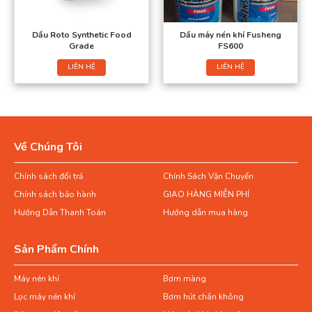
Dầu Roto Synthetic Food
Dầu máy nén khí Fusheng
Grade
FS600
LIÊN HỆ
LIÊN HỆ
Về Chúng Tôi
Chính sách đổi trả
Chính Sách Vận Chuyển
Chính sách bảo hành
GIAO HÀNG MIỄN PHÍ
Hướng Dẫn Thanh Toán
Hướng dẫn mua hàng
Sản Phẩm Chính
Máy nén khí
Bơm màng
Lọc máy nén khí
Bơm hút chân không