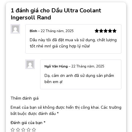
1 đánh giá cho
Dầu Ultra Coolant
Ingersoll Rand
Bình
–
22 Tháng năm, 2025
Được xếp
Dầu này tôi đã đặt mua và sử dụng, chất lượng
hạng
5
5
sao
tốt nhé mn! giá cũng hợp lý nữa!
Ngô Văn Hùng
–
22 Tháng năm, 2025
Dạ, cảm ơn anh đã sử dụng sản phẩm
bên em ạ!
Thêm đánh giá
Email của bạn sẽ không được hiển thị công khai.
Các trường
bắt buộc được đánh dấu
*
Đánh giá của bạn
*