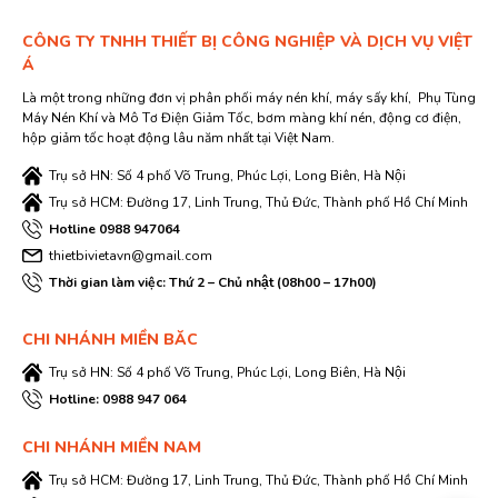
CÔNG TY TNHH THIẾT BỊ CÔNG NGHIỆP VÀ DỊCH VỤ VIỆT
Á
Là một trong những đơn vị phân phối máy nén khí, máy sấy khí, Phụ Tùng
Máy Nén Khí và Mô Tơ Điện Giảm Tốc, bơm màng khí nén, động cơ điện,
hộp giảm tốc hoạt động lâu năm nhất tại Việt Nam.
Trụ sở HN: Số 4 phố Võ Trung, Phúc Lợi, Long Biên, Hà Nội
Trụ sở HCM: Đường 17, Linh Trung, Thủ Đức, Thành phố Hồ Chí Minh
Hotline 0988 947064
thietbivietavn@gmail.com
Thời gian làm việc: Thứ 2 – Chủ nhật (08h00 – 17h00)
CHI NHÁNH MIỀN BĂC
Trụ sở HN: Số 4 phố Võ Trung, Phúc Lợi, Long Biên, Hà Nội
Hotline: 0988 947 064
CHI NHÁNH MIỀN NAM
Trụ sở HCM: Đường 17, Linh Trung, Thủ Đức, Thành phố Hồ Chí Minh