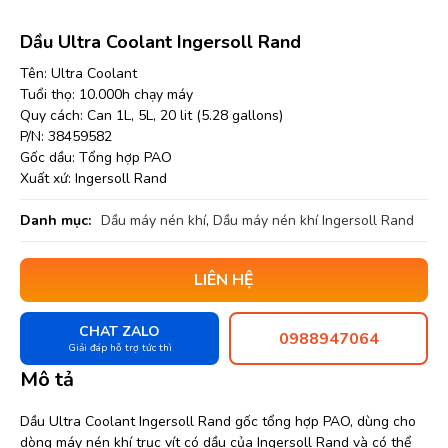
Dầu Ultra Coolant Ingersoll Rand
Tên: Ultra Coolant
Tuổi thọ: 10.000h chạy máy
Quy cách: Can 1L, 5L, 20 lit (5.28 gallons)
P/N: 38459582
Gốc dầu: Tổng hợp PAO
Xuất xứ: Ingersoll Rand
Danh mục:
Dầu máy nén khí
,
Dầu máy nén khí Ingersoll Rand
LIÊN HỆ
CHAT ZALO
0988947064
Giải đáp hỗ trợ tức thì
Mô tả
Dầu Ultra Coolant Ingersoll Rand gốc tổng hợp PAO, dùng cho
dòng máy nén khí trục vít có dầu của Ingersoll Rand và có thể