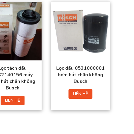
Sản phẩm đạt tiêu
chuẩn chất lượng
cao.
Hàng có sẵn trong
kho
Giá thành tốt nhất thị
trường.
Đặt mua thuận tiện –
Giao hàng toàn quốc
Lọc tách dầu
Lọc dầu 0531000001
32140156 máy
bơm hút chân không
hút chân không
Busch
Busch
LIÊN HỆ
LIÊN HỆ