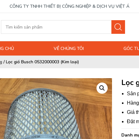
CÔNG TY TNHH THIẾT BỊ CÔNG NGHIỆP & DỊCH VỤ VIỆT Á
G CHỦ
VỀ CHÚNG TÔI
GÓC T
g
/
Lọc gió Busch 0532000003 (Kim loại)
Lọc 
Sản p
Hàng 
Giá t
Đặt m
Danh mụ