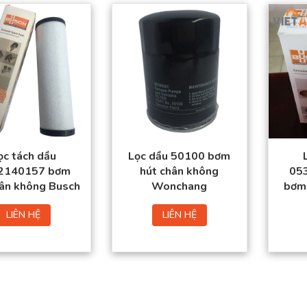
Sản phẩm đạt tiêu
Sản phẩm đạt tiêu
chuẩn chất lượng
chuẩn chất lượng
cao.
cao.
Hàng có sẵn trong
Hàng có sẵn trong
kho
kho
Giá thành tốt nhất
Giá thành tốt nhất thị
thị trường.
trường.
Đặt mua thuận tiện –
Đặt mua thuận tiện –
Giao hàng toàn quốc
Giao hàng toàn quốc
ọc tách dầu
Lọc dầu 50100 bơm
2140157 bơm
hút chân không
05
hân không Busch
Wonchang
bơm 
LIÊN HỆ
LIÊN HỆ