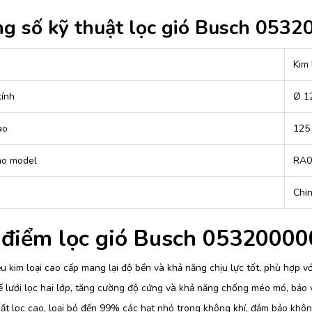
g số kỹ thuật lọc gió Busch 05320
Kim 
ính
Ø 1
ao
125
ho model
RA0
Chi
điểm lọc gió Busch 053200000
ệu kim loại cao cấp mang lại độ bền và khả năng chịu lực tốt, phù hợp vớ
ế lưới lọc hai lớp, tăng cường độ cứng và khả năng chống méo mó, bảo v
ất lọc cao, loại bỏ đến 99% các hạt nhỏ trong không khí, đảm bảo khô