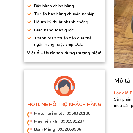
BƠM HÚT CHÂN KHÔNG
Bảo hành chính hãng
Tư vấn bán hàng chuyên nghiệp
BƠM ĐỊNH LƯỢNG
Hỗ trợ kỹ thuật nhanh chóng
MOTOR, HỘP GIẢM TỐC
Giao hàng toàn quốc
MÁY TẠO KHÍ NITO
Thanh toán thuận tiện qua thẻ
ngân hàng hoặc ship COD
Việt Á – Uy tín tạo dựng thương hiệu!
Mô tả
Lọc gió 
Sản phẩm 
HOTLINE HỖ TRỢ KHÁCH HÀNG
mua sản ph
Motor giảm tốc: 0968320186
Máy nén khí: 0981591287
Bơm Màng: 0932669506