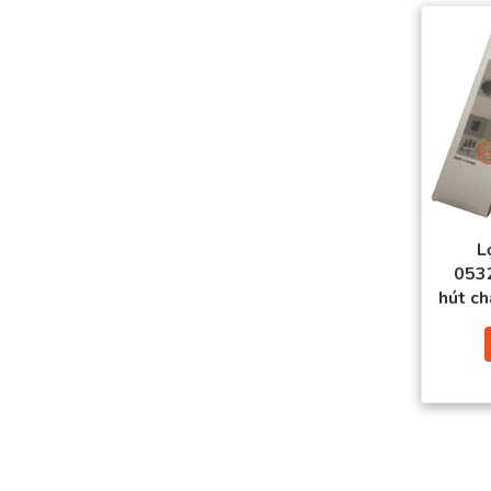
L
053
hút c