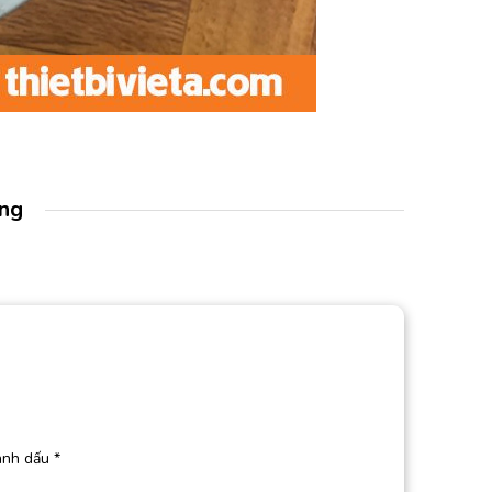
àng
ánh dấu
*