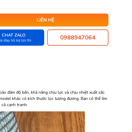
LIÊN HỆ
CHAT ZALO
0988947064
ải đáp hỗ trợ tức thì
, bảo đảm độ bền, khả năng chịu lực và chịu nhiệt xuất sắc.
del khác có kích thước lọc tương đương. Bạn có thể tìm
 cả cạnh tranh.