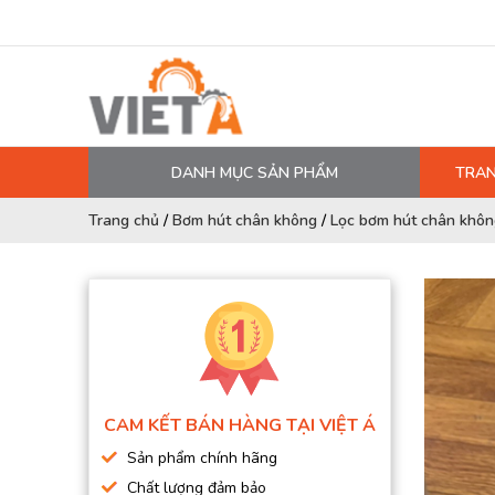
DANH MỤC SẢN PHẨM
TRAN
MÁY NÉN KHÍ
Trang chủ
/
Bơm hút chân không
/
Lọc bơm hút chân khôn
PHỤ TÙNG MÁY NÉN KHÍ
LỌC MÁY NÉN KHÍ
DẦU MÁY NÉN KHÍ
DÂY HƠI, ỐNG HƠI
MÁY SẤY KHÍ
CAM KẾT BÁN HÀNG TẠI VIỆT Á
BÌNH CHỨA KHÍ NÉN
Sản phẩm chính hãng
BƠM MÀNG KHÍ NÉN
Chất lượng đảm bảo