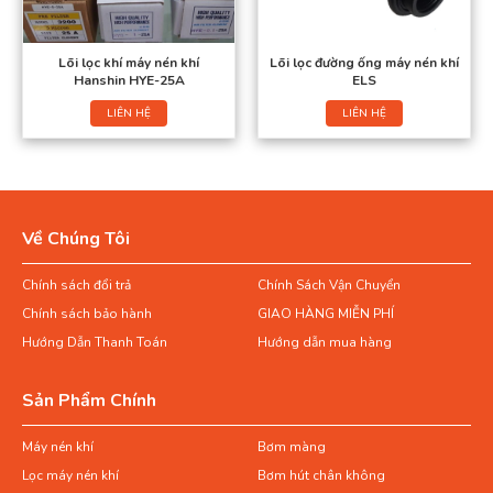
Lõi lọc khí máy nén khí
Lõi lọc đường ống máy nén khí
Hanshin HYE-25A
ELS
LIÊN HỆ
LIÊN HỆ
Về Chúng Tôi
Chính sách đổi trả
Chính Sách Vận Chuyển
Chính sách bảo hành
GIAO HÀNG MIỄN PHÍ
Hướng Dẫn Thanh Toán
Hướng dẫn mua hàng
Sản Phẩm Chính
Máy nén khí
Bơm màng
Lọc máy nén khí
Bơm hút chân không