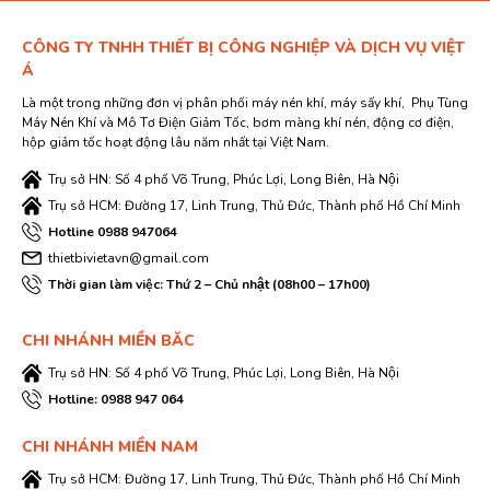
CÔNG TY TNHH THIẾT BỊ CÔNG NGHIỆP VÀ DỊCH VỤ VIỆT
Á
Là một trong những đơn vị phân phối máy nén khí, máy sấy khí, Phụ Tùng
Máy Nén Khí và Mô Tơ Điện Giảm Tốc, bơm màng khí nén, động cơ điện,
hộp giảm tốc hoạt động lâu năm nhất tại Việt Nam.
Trụ sở HN: Số 4 phố Võ Trung, Phúc Lợi, Long Biên, Hà Nội
Trụ sở HCM: Đường 17, Linh Trung, Thủ Đức, Thành phố Hồ Chí Minh
Hotline 0988 947064
thietbivietavn@gmail.com
Thời gian làm việc: Thứ 2 – Chủ nhật (08h00 – 17h00)
CHI NHÁNH MIỀN BĂC
Trụ sở HN: Số 4 phố Võ Trung, Phúc Lợi, Long Biên, Hà Nội
Hotline: 0988 947 064
CHI NHÁNH MIỀN NAM
Trụ sở HCM: Đường 17, Linh Trung, Thủ Đức, Thành phố Hồ Chí Minh