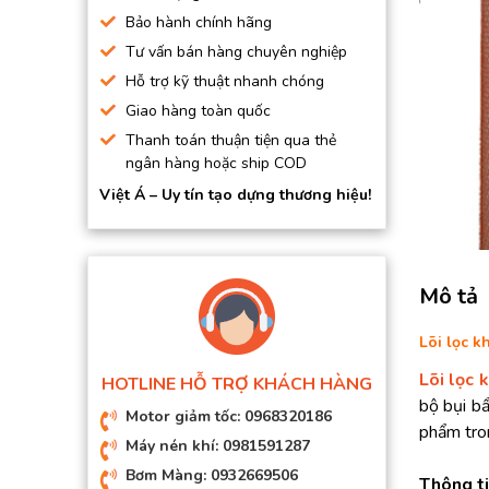
BƠM HÚT CHÂN KHÔNG
Bảo hành chính hãng
Tư vấn bán hàng chuyên nghiệp
BƠM ĐỊNH LƯỢNG
Hỗ trợ kỹ thuật nhanh chóng
MOTOR, HỘP GIẢM TỐC
Giao hàng toàn quốc
MÁY TẠO KHÍ NITO
Thanh toán thuận tiện qua thẻ
ngân hàng hoặc ship COD
Việt Á – Uy tín tạo dựng thương hiệu!
Mô tả
Lõi lọc 
Lõi lọc
HOTLINE HỖ TRỢ KHÁCH HÀNG
bộ bụi bẩ
Motor giảm tốc: 0968320186
phẩm tron
Máy nén khí: 0981591287
Bơm Màng: 0932669506
Thông ti