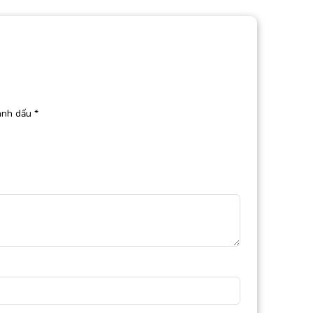
ánh dấu
*