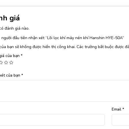
nh giá
có đánh giá nào.
 người đầu tiên nhận xét “Lõi lọc khí máy nén khí Hanshin HYE-50A”
của bạn sẽ không được hiển thị công khai.
Các trường bắt buộc được đ
giá của bạn
*
xét của bạn
*
Email
*