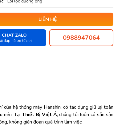
c:
Lõi lọc đường ống
LIÊN HỆ
CHAT ZALO
0988947064
ải đáp hỗ trợ tức thì
hí của hệ thống máy Hanshin, có tác dụng giữ lại toàn
ầu nén. Tại
Thiết Bị Việt Á
, chúng tôi luôn có sẵn sản
g, không gián đoạn quá trình làm việc.