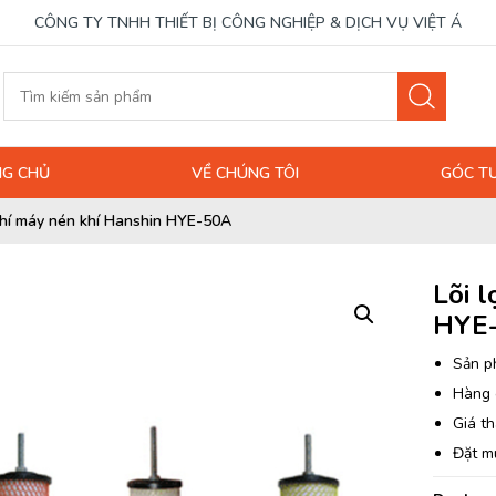
CÔNG TY TNHH THIẾT BỊ CÔNG NGHIỆP & DỊCH VỤ VIỆT Á
G CHỦ
VỀ CHÚNG TÔI
GÓC T
 khí máy nén khí Hanshin HYE-50A
Lõi 
HYE
Sản p
Hàng 
Giá th
Đặt m