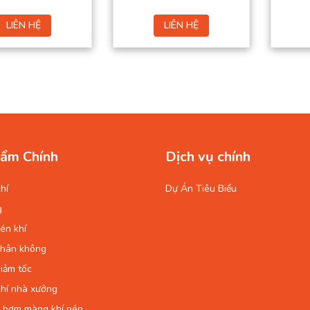
LIÊN HỆ
LIÊN HỆ
ẩm Chính
Dịch vụ chính
hí
Dự Án Tiêu Biểu
g
én khí
chân không
iảm tốc
hí nhà xưởng
 bơm màng khí nén