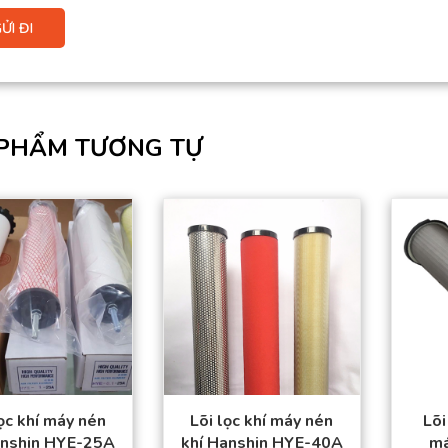
PHẨM TƯƠNG TỰ
Sản phẩm đạt tiêu
Sản phẩm đạt tiêu
chuẩn chất lượng
chuẩn chất lượng
cao.
cao.
Hàng có sẵn trong
Hàng có sẵn trong
kho
kho
Giá thành tốt nhất
Giá thành tốt nhất
thị trường.
thị trường.
Đặt mua thuận tiện –
Đặt mua thuận tiện –
Giao hàng toàn quốc
Giao hàng toàn quốc
lọc khí máy nén
Lõi lọc khí máy nén
Lõi
anshin HYE-25A
khí Hanshin HYE-40A
má