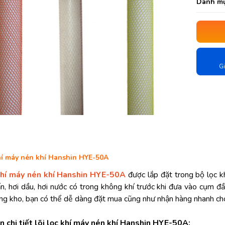
Danh mụ
Gi
khí máy nén khí Hanshin HYE-50A
 khí máy nén khí Hanshin HYE-50A
được lắp đặt trong bộ lọc k
n, hơi dầu, hơi nước có trong không khí trước khi đưa vào cụm đ
g kho, bạn có thể dễ dàng đặt mua cũng như nhận hàng nhanh chón
n chi tiết lõi lọc khí máy nén khí Hanshin HYE-50A: