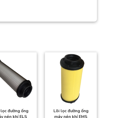
Sản phẩm đạt tiêu
Sản phẩm đạt tiêu
chuẩn chất lượng
chuẩn chất lượng
cao.
cao.
Hàng có sẵn trong
Hàng có sẵn trong
kho
kho
Giá thành tốt nhất thị
Giá thành tốt nhất thị
trường.
trường.
Đặt mua thuận tiện –
Đặt mua thuận tiện –
Giao hàng toàn quốc
Giao hàng toàn quốc
 lọc đường ống
Lõi lọc đường ống
y nén khí ELS
máy nén khí EMS