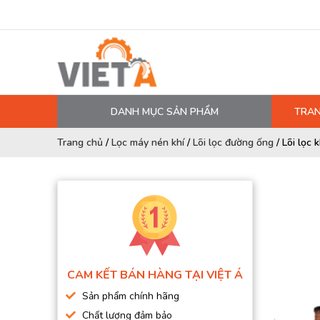
DANH MỤC SẢN PHẨM
TRAN
MÁY NÉN KHÍ
Trang chủ
/
Lọc máy nén khí
/
Lõi lọc đường ống
/
Lõi lọc
PHỤ TÙNG MÁY NÉN KHÍ
LỌC MÁY NÉN KHÍ
DẦU MÁY NÉN KHÍ
DÂY HƠI, ỐNG HƠI
MÁY SẤY KHÍ
CAM KẾT BÁN HÀNG TẠI VIỆT Á
BÌNH CHỨA KHÍ NÉN
Sản phẩm chính hãng
BƠM MÀNG KHÍ NÉN
Chất lượng đảm bảo