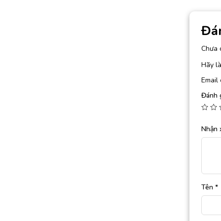
Đá
Chưa 
Hãy là
Email 
Đánh 
Nhận 
Tên
*