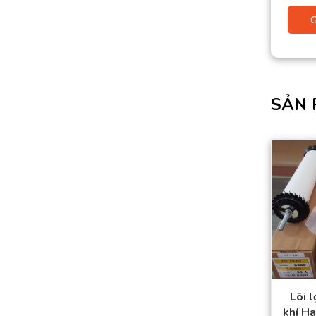
SẢN 
Lõi 
khí H