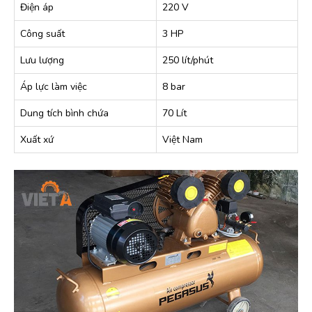
Điện áp
220 V
Công suất
3 HP
Lưu lượng
250 lít/phút
Áp lực làm việc
8 bar
Dung tích bình chứa
70 Lít
Xuất xứ
Việt Nam