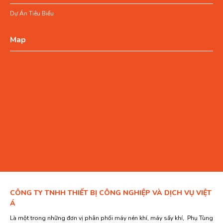
Dự Án Tiêu Biểu
Map
CÔNG TY TNHH THIẾT BỊ CÔNG NGHIỆP VÀ DỊCH VỤ VIỆT
Á
Là một trong những đơn vị phân phối máy nén khí, máy sấy khí, Phụ Tùng