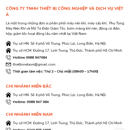
CÔNG TY TNHH THIẾT BỊ CÔNG NGHIỆP VÀ DỊCH VỤ VIỆT
Á
Là một trong những đơn vị phân phối máy nén khí, máy sấy khí, Phụ Tùng
Máy Nén Khí và Mô Tơ Điện Giảm Tốc, bơm màng khí nén, động cơ điện,
hộp giảm tốc hoạt động lâu năm nhất tại Việt Nam.
Trụ sở HN: Số 4 phố Võ Trung, Phúc Lợi, Long Biên, Hà Nội
Trụ sở HCM: Đường 17, Linh Trung, Thủ Đức, Thành phố Hồ Chí Minh
Hotline 0988 947064
thietbivietavn@gmail.com
Thời gian làm việc: Thứ 2 – Chủ nhật (08h00 – 17h00)
CHI NHÁNH MIỀN BĂC
Trụ sở HN: Số 4 phố Võ Trung, Phúc Lợi, Long Biên, Hà Nội
Hotline: 0988 947 064
CHI NHÁNH MIỀN NAM
Trụ sở HCM: Đường 17, Linh Trung, Thủ Đức, Thành phố Hồ Chí Minh