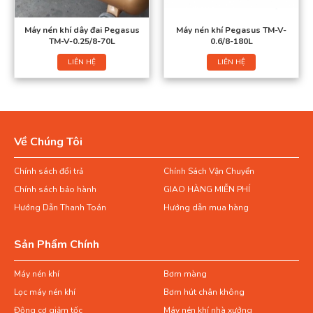
Máy nén khí dây đai Pegasus
Máy nén khí Pegasus TM-V-
TM-V-0.25/8-70L
0.6/8-180L
LIÊN HỆ
LIÊN HỆ
Về Chúng Tôi
Chính sách đổi trả
Chính Sách Vận Chuyển
Chính sách bảo hành
GIAO HÀNG MIỄN PHÍ
Hướng Dẫn Thanh Toán
Hướng dẫn mua hàng
Sản Phẩm Chính
Máy nén khí
Bơm màng
Lọc máy nén khí
Bơm hút chân không
Động cơ giảm tốc
Máy nén khí nhà xưởng