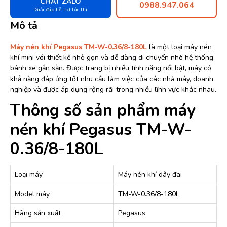
CHAT ZALO
0988.947.064
Giải đáp hỗ trợ tức thì
Mô tả
Máy nén khí Pegasus TM-W-0.36/8-180L
là một loại máy nén
khí mini với thiết kế nhỏ gọn và dễ dàng di chuyển nhờ hệ thống
bánh xe gắn sẵn. Được trang bị nhiều tính năng nổi bật, máy có
khả năng đáp ứng tốt nhu cầu làm việc của các nhà máy, doanh
nghiệp và được áp dụng rộng rãi trong nhiều lĩnh vực khác nhau.
Thông số sản phẩm m
áy
nén khí Pegasus TM-W-
0.36/8-180L
Loại máy
Máy nén khí dây đai
Model máy
TM-W-0.36/8-180L
Hãng sản xuất
Pegasus