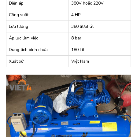
Điện áp
380V hoặc 220V
Công suất
4 HP
Lưu lượng
360 lít/phút
Áp lực làm việc
8 bar
Dung tích bình chứa
180 Lít
Xuất xứ
Việt Nam