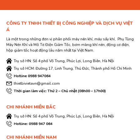
CÔNG TY TNHH THIẾT BỊ CÔNG NGHIỆP VÀ DỊCH VỤ VIỆT
Á
Là một trong những đơn vị phân phối máy nén khí, máy sấy khí, Phụ Tùng
Máy Nén Khí và Mô Tơ Điện Giảm Tốc, bơm màng khí nén, động cơ điện,
hộp giảm tốc hoạt động lâu năm nhất tại Việt Nam.
Trụ sở HN: Số 4 phố Võ Trung, Phúc Lợi, Long Biên, Hà Nội
Trụ sở HCM: Đường 17, Linh Trung, Thủ Đức, Thành phố Hồ Chí Minh
Hotline 0988 947064
thietbivietavn@gmail.com
Thời gian làm việc: Thứ 2 – Chủ nhật (08h00 – 17h00)
CHI NHÁNH MIỀN BĂC
Trụ sở HN: Số 4 phố Võ Trung, Phúc Lợi, Long Biên, Hà Nội
Hotline: 0988 947 064
CHI NHÁNH MIỀN NAM