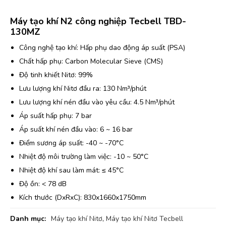
Máy tạo khí N2 công nghiệp Tecbell TBD-
130MZ
Công nghệ tạo khí: Hấp phụ dao động áp suất (PSA)
Chất hấp phụ: Carbon Molecular Sieve (CMS)
Độ tinh khiết Nitơ: 99%
Lưu lượng khí Nitơ đầu ra: 130 Nm³/phút
Lưu lượng khí nén đầu vào yêu cầu: 4.5 Nm³/phút
Áp suất hấp phụ: 7 bar
Áp suất khí nén đầu vào: 6 ~ 16 bar
Điểm sương áp suất: -40 ~ -70°C
Nhiệt độ môi trường làm việc: -10 ~ 50°C
Nhiệt độ khí sau làm mát: ≤ 45°C
Độ ồn: < 78 dB
Kích thước (DxRxC): 830x1660x1750mm
Danh mục:
Máy tạo khí Nitơ
,
Máy tạo khí Nitơ Tecbell