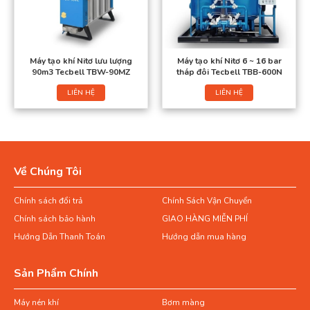
Máy tạo khí Nitơ lưu lượng
Máy tạo khí Nitơ 6 ~ 16 bar
90m3 Tecbell TBW-90MZ
tháp đôi Tecbell TBB-600N
LIÊN HỆ
LIÊN HỆ
Về Chúng Tôi
Chính sách đổi trả
Chính Sách Vận Chuyển
Chính sách bảo hành
GIAO HÀNG MIỄN PHÍ
Hướng Dẫn Thanh Toán
Hướng dẫn mua hàng
Sản Phẩm Chính
Máy nén khí
Bơm màng