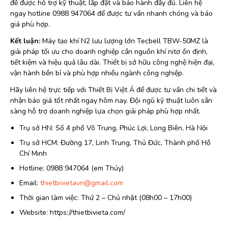
để được hỗ trợ kỹ thuật, lắp đặt và bảo hành đầy đủ. Liên hệ
ngay hotline 0988 947064 để được tư vấn nhanh chóng và báo
giá phù hợp.
Kết luận:
Máy tạo khí N2 lưu lượng lớn Tecbell TBW-50MZ là
giải pháp tối ưu cho doanh nghiệp cần nguồn khí nitơ ổn định,
tiết kiệm và hiệu quả lâu dài. Thiết bị sở hữu công nghệ hiện đại,
vận hành bền bỉ và phù hợp nhiều ngành công nghiệp.
Hãy liên hệ trực tiếp với Thiết Bị Việt Á để được tư vấn chi tiết và
nhận báo giá tốt nhất ngay hôm nay. Đội ngũ kỹ thuật luôn sẵn
sàng hỗ trợ doanh nghiệp lựa chọn giải pháp phù hợp nhất.
Trụ sở HN: Số 4 phố Võ Trung, Phúc Lợi, Long Biên, Hà Nội
Trụ sở HCM: Đường 17, Linh Trung, Thủ Đức, Thành phố Hồ
Chí Minh
Hotline: 0988 947064 (em Thúy)
Email:
thietbivietavn@gmail.com
Thời gian làm việc: Thứ 2 – Chủ nhật (08h00 – 17h00)
Website: https://thietbivieta.com/