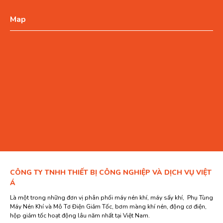
Map
CÔNG TY TNHH THIẾT BỊ CÔNG NGHIỆP VÀ DỊCH VỤ VIỆT
Á
Là một trong những đơn vị phân phối máy nén khí, máy sấy khí, Phụ Tùng
Máy Nén Khí và Mô Tơ Điện Giảm Tốc, bơm màng khí nén, động cơ điện,
hộp giảm tốc hoạt động lâu năm nhất tại Việt Nam.