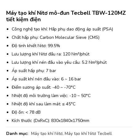
Máy tạo khí Nitơ mô-đun Tecbell TBW-120MZ
tiết kiệm điện
Công nghệ tạo khí: Hấp phụ dao động áp suất (PSA)
Chất hấp phụ: Carbon Molecular Sieve (CMS)
Độ tinh khiết Nitơ: 99.5%
Lưu lượng khí Nitơ đầu ra: 120 Nm³/phút
Lưu lượng khí nén đầu vào yêu cầu: 5.2 Nm³/phút
Áp suất hấp phụ: 7 bar
Áp suất khí nén đầu vào: 6 ~ 16 bar
Điểm sương áp suất: -40 ~ -70°C
Nhiệt độ môi trường làm việc: -10 ~ 50°C
Nhiệt độ khí sau làm mát: ≤ 45°C
Độ ồn: < 78 dB
Kích thước (DxRxC): 830x1840x1750mm
Danh mục:
Máy tạo khí Nitơ
,
Máy tạo khí Nitơ Tecbell