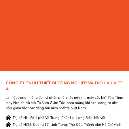
CÔNG TY TNHH THIẾT BỊ CÔNG NGHIỆP VÀ DỊCH VỤ VIỆT
Á
Là một trong những đơn vị phân phối máy nén khí, máy sấy khí, Phụ Tùng
Máy Nén Khí và Mô Tơ Điện Giảm Tốc, bơm màng khí nén, động cơ điện,
hộp giảm tốc hoạt động lâu năm nhất tại Việt Nam.
Trụ sở HN: Số 4 phố Võ Trung, Phúc Lợi, Long Biên, Hà Nội
Trụ sở HCM: Đường 17, Linh Trung, Thủ Đức, Thành phố Hồ Chí Minh