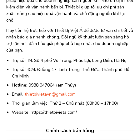
pháp hiệu quả cho doanh nghiệp cần nguồn khí Nitơ ổn định, tiết
kiệm điện và vận hành bền bỉ. Thiết bị giúp tối ưu chi phí sản
xuất, nâng cao hiệu quả vận hành và chủ động nguồn khí tại
chỗ.
Hãy liên hệ trực tiếp với Thiết Bị Việt Á để được tư vấn chi tiết và
nhận báo giá nhanh chóng. Đội ngũ kỹ thuật luôn sẵn sàng hỗ
trợ tận nơi, đảm bảo giải pháp phù hợp nhất cho doanh nghiệp
của bạn.
Trụ sở HN: Số 4 phố Võ Trung, Phúc Lợi, Long Biên, Hà Nội
Trụ sở HCM: Đường 17, Linh Trung, Thủ Đức, Thành phố Hồ
Chí Minh
Hotline: 0988 947064 (em Thúy)
Email:
thietbivietavn@gmail.com
Thời gian làm việc: Thứ 2 – Chủ nhật (08h00 – 17h00)
Website: https://thietbivieta.com/
Chính sách bán hàng