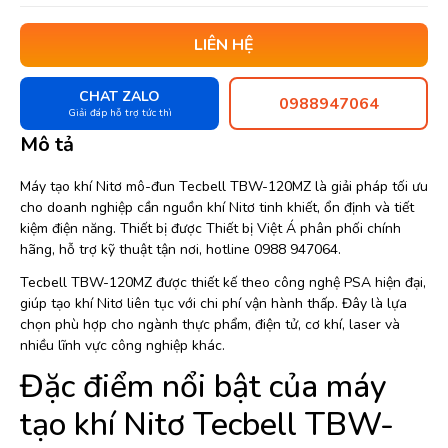
LIÊN HỆ
CHAT ZALO
0988947064
Giải đáp hỗ trợ tức thì
Mô tả
Máy tạo khí Nitơ mô-đun Tecbell TBW-120MZ là giải pháp tối ưu
cho doanh nghiệp cần nguồn khí Nitơ tinh khiết, ổn định và tiết
kiệm điện năng. Thiết bị được Thiết bị Việt Á phân phối chính
hãng, hỗ trợ kỹ thuật tận nơi, hotline 0988 947064.
Tecbell TBW-120MZ được thiết kế theo công nghệ PSA hiện đại,
giúp tạo khí Nitơ liên tục với chi phí vận hành thấp. Đây là lựa
chọn phù hợp cho ngành thực phẩm, điện tử, cơ khí, laser và
nhiều lĩnh vực công nghiệp khác.
Đặc điểm nổi bật của máy
tạo khí Nitơ Tecbell TBW-