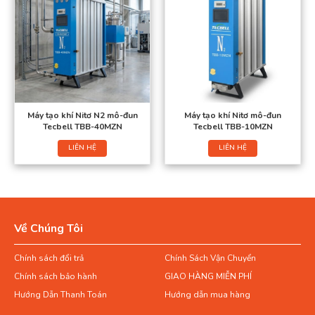
Máy tạo khí Nitơ N2 mô-đun
Máy tạo khí Nitơ mô-đun
Tecbell TBB-40MZN
Tecbell TBB-10MZN
LIÊN HỆ
LIÊN HỆ
Về Chúng Tôi
Chính sách đổi trả
Chính Sách Vận Chuyển
Chính sách bảo hành
GIAO HÀNG MIỄN PHÍ
Hướng Dẫn Thanh Toán
Hướng dẫn mua hàng