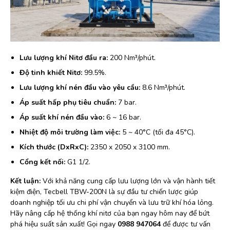
Lưu lượng khí Nitơ đầu ra:
200 Nm³/phút.
Độ tinh khiết Nitơ:
99.5%.
Lưu lượng khí nén đầu vào yêu cầu:
8.6 Nm³/phút.
Áp suất hấp phụ tiêu chuẩn:
7 bar.
Áp suất khí nén đầu vào:
6 ~ 16 bar.
Nhiệt độ môi trường làm việc:
5 ~ 40°C (tối đa 45°C).
Kích thước (DxRxC):
2350 x 2050 x 3100 mm.
Cổng kết nối:
G1 1/2.
Kết luận:
Với khả năng cung cấp lưu lượng lớn và vận hành tiết
kiệm điện, Tecbell TBW-200N là sự đầu tư chiến lược giúp
doanh nghiệp tối ưu chi phí vận chuyển và lưu trữ khí hóa lỏng.
Hãy nâng cấp hệ thống khí nitơ của bạn ngay hôm nay để bứt
phá hiệu suất sản xuất! Gọi ngay
0988 947064
để được tư vấn