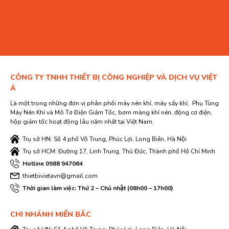
CÔNG TY TNHH THIẾT BỊ CÔNG NGHIỆP VÀ DỊCH VỤ VIỆT
Á
Là một trong những đơn vị phân phối máy nén khí, máy sấy khí, Phụ Tùng
Máy Nén Khí và Mô Tơ Điện Giảm Tốc, bơm màng khí nén, động cơ điện,
hộp giảm tốc hoạt động lâu năm nhất tại Việt Nam.
Trụ sở HN: Số 4 phố Võ Trung, Phúc Lợi, Long Biên, Hà Nội
Trụ sở HCM: Đường 17, Linh Trung, Thủ Đức, Thành phố Hồ Chí Minh
Hotline 0988 947064
thietbivietavn@gmail.com
Thời gian làm việc: Thứ 2 – Chủ nhật (08h00 – 17h00)
CHI NHÁNH MIỀN BĂC