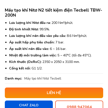
Máy tạo khí Nitơ N2 tiết kiệm điện Tecbell TBW-
200N
Lưu lượng khí Nitơ đầu ra:
200 Nm³/phút.
Độ tinh khiết Nitơ:
99.5%.
Lưu lượng khí nén đầu vào yêu cầu:
8.6 Nm³/phút.
Áp suất hấp phụ tiêu chuẩn:
7 bar.
Áp suất khí nén đầu vào:
6 ~ 16 bar.
Nhiệt độ môi trường làm việc:
5 ~ 40°C (tối đa 45°C).
Kích thước (DxRxC):
2350 x 2050 x 3100 mm.
Cổng kết nối:
G1 1/2.
Danh mục:
Máy tạo khí Nitơ Tecbell
LIÊN HỆ
CHAT ZALO
0988 947064