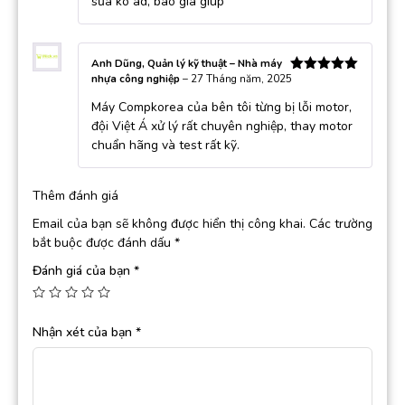
sửa ko ad, báo giá giúp
Anh Dũng, Quản lý kỹ thuật – Nhà máy
nhựa công nghiệp
–
27 Tháng năm, 2025
Được xếp
hạng
5
5
Máy Compkorea của bên tôi từng bị lỗi motor,
sao
đội Việt Á xử lý rất chuyên nghiệp, thay motor
chuẩn hãng và test rất kỹ.
Thêm đánh giá
Email của bạn sẽ không được hiển thị công khai.
Các trường
bắt buộc được đánh dấu
*
Đánh giá của bạn
*
Nhận xét của bạn
*