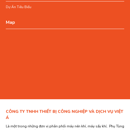
Dự Án Tiêu Biểu
Map
CÔNG TY TNHH THIẾT BỊ CÔNG NGHIỆP VÀ DỊCH VỤ VIỆT
Á
Là một trong những đơn vị phân phối máy nén khí, máy sấy khí, Phụ Tùng