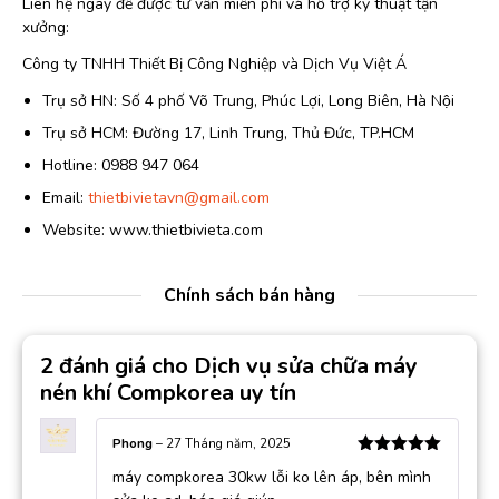
Liên hệ ngay để được tư vấn miễn phí và hỗ trợ kỹ thuật tận
xưởng:
Công ty TNHH Thiết Bị Công Nghiệp và Dịch Vụ Việt Á
Trụ sở HN: Số 4 phố Võ Trung, Phúc Lợi, Long Biên, Hà Nội
Trụ sở HCM: Đường 17, Linh Trung, Thủ Đức, TP.HCM
Hotline: 0988 947 064
Email:
thietbivietavn@gmail.com
Website: www.thietbivieta.com
Chính sách bán hàng
2 đánh giá cho
Dịch vụ sửa chữa máy
nén khí Compkorea uy tín
Phong
–
27 Tháng năm, 2025
Được xếp
máy compkorea 30kw lỗi ko lên áp, bên mình
hạng
5
5
sao