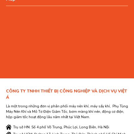
CÔNG TY TNHH THIẾT BỊ CÔNG NGHIỆP VÀ DỊCH VỤ VIỆT
Á
Là một trong những đơn vị phân phối máy nén khí, máy sấy khí, Phụ Tùng
Máy Nén Khí và Mô Tơ Điện Giảm Tốc, bơm màng khí nén, động cơ điện,
hộp giảm tốc hoạt động lâu năm nhất tại Việt Nam.
Trụ sở HN: Số 4 phố Võ Trung, Phúc Lợi, Long Biên, Hà Nội