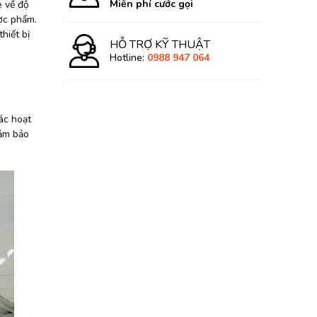
Miễn phí cước gọi
e về độ
ược phẩm.
hiết bị
HỖ TRỢ KỸ THUẬT
Hotline:
0988 947 064
các hoạt
đảm bảo