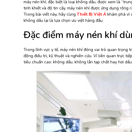
máy nén khí, đặc biệt là loại không dầu, được xem là “tru
BƠM HÚT CHÂN KHÔNG
tinh khiết và độ tin cậy, máy nén khí được ứng dụng rộng 
Trong bài viết này, hãy cùng
Thiết Bị Việt Á
khám phá vì s
BƠM ĐỊNH LƯỢNG
không dầu lại là lựa chọn ưu việt hàng đầu.
MOTOR, HỘP GIẢM TỐC
Đặc điểm máy nén khí dù
MÁY TẠO KHÍ NITO
Trong lĩnh vực y tế, máy nén khí đóng vai trò quan trọng t
động điều trị, kỹ thuật và nghiên cứu. Vì liên quan trực 
tiêu chuẩn cao: không dầu, không lẫn tạp chất hay hơi dầu