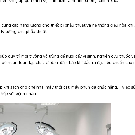
nén khí giúp quá trình vệ sinh diễn ra nhanh chóng, chính xác.
 cung cấp năng lượng cho thiết bị phẫu thuật và hệ thống điều hòa khí 
m lý tưởng cho phẫu thuật.
iúp duy trì môi trường vô trùng để nuôi cấy vi sinh, nghiên cứu thuốc và
 bỏ hoàn toàn tạp chất và dầu, đảm bảo khí đầu ra đạt tiêu chuẩn cao 
 khí sạch cho ghế nha, máy thổi cát, máy phun đa chức năng,… Việc s
 tiếp với bệnh nhân.