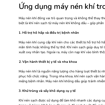
Ứng dụng máy nén khí tr
Máy nén khí đóng vai trò quan trọng và không thể thay thế t
biệt là khí nén sạch từ máy nén khí không dầu – góp phần 
1. Hỗ trợ hô hấp và điều trị bệnh nhân
Máy nén khí cung cấp khí nén cho các thiết bị hỗ trợ hô h
mãn tính hoặc không thể tự thở. Khí nén sạch giúp duy trì l
xuất oxy nhân tạo. Ngoài ra, máy còn nạp khí vào bình thở,
2. Vận hành thiết bị y tế và nha khoa
Máy nén khí là nguồn năng lượng cho hàng loạt thiết bị n
phục hồi chức năng. Trong nha khoa, khí nén sạch vận hà
miệng bệnh nhân. Máy nén khí không dầu giúp tránh nhiễm bẩ
3. Khử trùng và sấy khô dụng cụ y tế
Khí nén sạch được sử dụng để làm khô nhanh các dụng cụ s