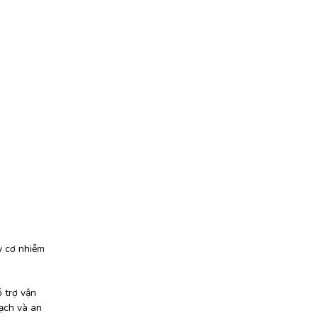
uy cơ nhiễm
ỗ trợ vận
sạch và an