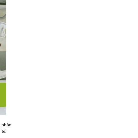
à nhân
 tế.