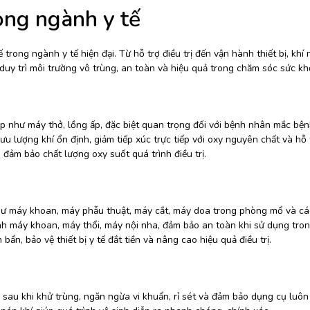
ong ngành y tế
rong ngành y tế hiện đại. Từ hỗ trợ điều trị đến vận hành thiết bị, khí 
duy trì môi trường vô trùng, an toàn và hiệu quả trong chăm sóc sức kh
ấp như máy thở, lồng ấp, đặc biệt quan trọng đối với bệnh nhân mắc bện
ưu lượng khí ổn định, giảm tiếp xúc trực tiếp với oxy nguyên chất và hỗ 
 đảm bảo chất lượng oxy suốt quá trình điều trị.
hư máy khoan, máy phẫu thuật, máy cắt, máy doa trong phòng mổ và các
nh máy khoan, máy thổi, máy nội nha, đảm bảo an toàn khi sử dụng tro
n, bảo vệ thiết bị y tế đắt tiền và nâng cao hiệu quả điều trị.
au khi khử trùng, ngăn ngừa vi khuẩn, rỉ sét và đảm bảo dụng cụ luôn 