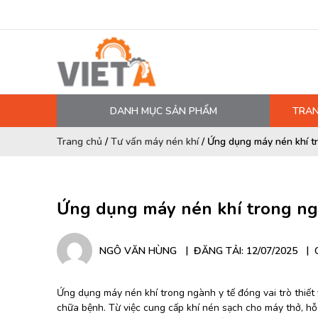
DANH MỤC SẢN PHẨM
TRAN
MÁY NÉN KHÍ
Trang chủ
/
Tư vấn máy nén khí
/
Ứng dụng máy nén khí t
PHỤ TÙNG MÁY NÉN KHÍ
LỌC MÁY NÉN KHÍ
Ứng dụng máy nén khí trong ng
DẦU MÁY NÉN KHÍ
DÂY HƠI, ỐNG HƠI
NGÔ VĂN HÙNG
ĐĂNG TẢI: 12/07/2025
MÁY SẤY KHÍ
BÌNH CHỨA KHÍ NÉN
Ứng dụng máy nén khí trong ngành y tế đóng vai trò thiết
chữa bệnh. Từ việc cung cấp khí nén sạch cho máy thở, hỗ 
BƠM MÀNG KHÍ NÉN