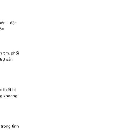
nén – đặc
ỏe.
h tim, phổi
trợ sản
 thiết bị
ng khoang
trong tình