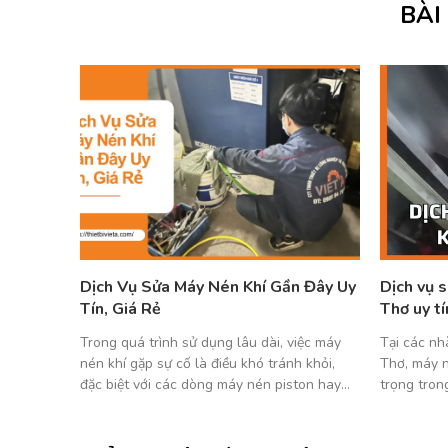
BÀI
ng phun
Dịch Vụ Sửa Máy Nén Khí Gần Đây Uy
Dịch vụ 
Tín, Giá Rẻ
Thơ uy tí
 cát đóng
Trong quá trình sử dụng lâu dài, việc máy
Tại các nh
 lý bề
nén khí gặp sự cố là điều khó tránh khỏi,
Thơ, máy n
 cũ, bụi
đặc biệt với các dòng máy nén piston hay
trọng tron
các công
trục vít. Khi máy hư hỏng, nhiều người dùng
bị gặp sự c
hàn ghép.
thường có xu hướng tìm kiếm dịch vụ sửa
thì mọi ho
 […]
máy nén khí gần đây để được hỗ trợ […]
tức. Thiết 