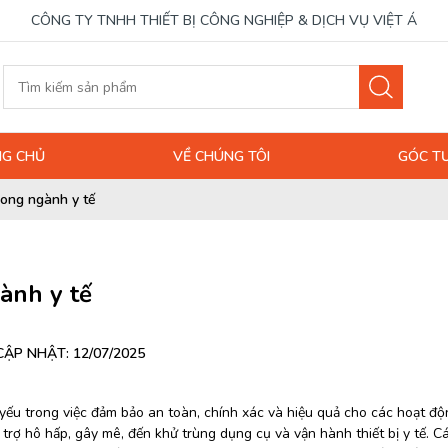
CÔNG TY TNHH THIẾT BỊ CÔNG NGHIỆP & DỊCH VỤ VIỆT Á
G CHỦ
VỀ CHÚNG TÔI
GÓC T
rong ngành y tế
ành y tế
CẬP NHẬT: 12/07/2025
 yếu trong việc đảm bảo an toàn, chính xác và hiệu quả cho các hoạt đ
trợ hô hấp, gây mê, đến khử trùng dụng cụ và vận hành thiết bị y tế. 