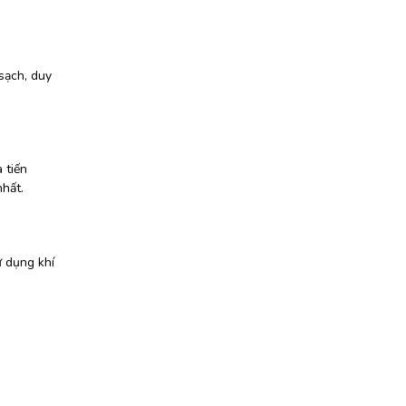
sạch, duy
 tiến
nhất.
ử dụng khí