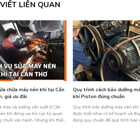
 VIẾT LIÊN QUAN
sửa chữa máy nén khí tại Cần
Quy trình cách bảo dưỡng m
n, giá ưu đãi
khí Piston đúng chuẩn
à máy và xưởng sản xuất ở Cần
Quy trình bảo dưỡng máy nén khí 
én khí đóng vai trò cực kỳ quan
được triển khai có kế hoạch và thự
g chuỗi vận hành. Nhưng khi thiết
đúng quy chuẩn để quá trình bảo 
ố như rò rỉ khí, tụt áp, lỗi motor…
kiệm thời gian, dễ bảo dưỡng, dễ t
ạt động có thể tạm dừng ngay lập
Bài viết dưới đây Việt Á sẽ chia sẻ 
Bị Việt Á […]
hoạch, quy trình bảo dưỡng máy n