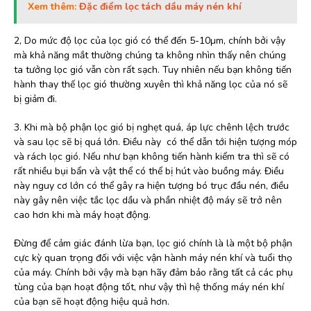
Xem thêm:
Đặc điểm lọc tách dầu máy nén khí
2, Do mức độ lọc của lọc gió có thể đến 5-10µm, chính bởi vậy
mà khả năng mắt thường chúng ta không nhìn thấy nên chúng
ta tưởng lọc gió vẫn còn rất sạch. Tuy nhiên nếu bạn không tiến
hành thay thế lọc gió thường xuyên thì khả năng lọc của nó sẽ
bị giảm đi.
3. Khi mà bộ phận lọc gió bị nghẹt quá, áp lực chênh lệch trước
và sau lọc sẽ bị quá lớn. Điều này có thể dẫn tới hiện tượng móp
và rách lọc gió. Nếu như bạn không tiến hành kiểm tra thì sẽ có
rất nhiều bụi bẩn và vật thể có thể bị hút vào buồng máy. Điều
này nguy cơ lớn có thể gây ra hiện tượng bó trục đầu nén, điều
này gây nên việc tắc lọc dầu và phần nhiệt độ máy sẽ trở nên
cao hơn khi mà máy hoạt động.
Đừng để cảm giác đánh lừa bạn, lọc gió chính là là một bộ phận
cực kỳ quan trọng đối với việc vận hành máy nén khí và tuổi thọ
của máy. Chính bởi vậy mà bạn hãy đảm bảo rằng tất cả các phụ
tùng của bạn hoạt động tốt, như vậy thì hệ thống máy nén khí
của bạn sẽ hoạt động hiệu quả hơn.