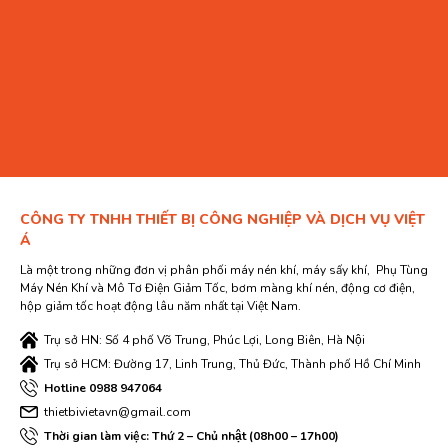
CÔNG TY TNHH THIẾT BỊ CÔNG NGHIỆP VÀ DỊCH VỤ VIỆT
Á
Là một trong những đơn vị phân phối máy nén khí, máy sấy khí, Phụ Tùng
Máy Nén Khí và Mô Tơ Điện Giảm Tốc, bơm màng khí nén, động cơ điện,
hộp giảm tốc hoạt động lâu năm nhất tại Việt Nam.
Trụ sở HN: Số 4 phố Võ Trung, Phúc Lợi, Long Biên, Hà Nội
Trụ sở HCM: Đường 17, Linh Trung, Thủ Đức, Thành phố Hồ Chí Minh
Hotline 0988 947064
thietbivietavn@gmail.com
Thời gian làm việc: Thứ 2 – Chủ nhật (08h00 – 17h00)