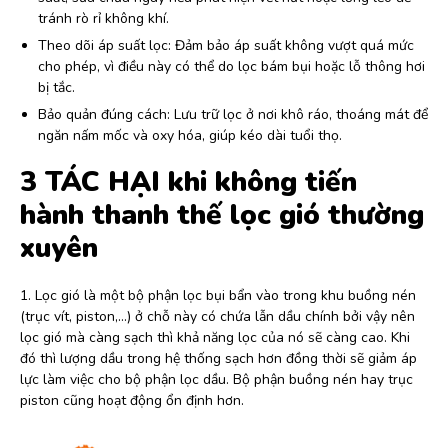
tránh rò rỉ không khí.
Theo dõi áp suất lọc: Đảm bảo áp suất không vượt quá mức
cho phép, vì điều này có thể do lọc bám bụi hoặc lỗ thông hơi
bị tắc.
Bảo quản đúng cách: Lưu trữ lọc ở nơi khô ráo, thoáng mát để
ngăn nấm mốc và oxy hóa, giúp kéo dài tuổi thọ.
3 TÁC HẠI khi không tiến
hành thanh thế lọc gió thường
xuyên
1. Lọc gió là một bộ phận lọc bụi bẩn vào trong khu buồng nén
(trục vít, piston,…) ở chỗ này có chứa lẫn dầu chính bởi vậy nên
lọc gió mà càng sạch thì khả năng lọc của nó sẽ càng cao. Khi
đó thì lượng dầu trong hệ thống sạch hơn đồng thời sẽ giảm áp
lực làm việc cho bộ phận lọc dầu. Bộ phận buồng nén hay trục
piston cũng hoạt động ổn định hơn.