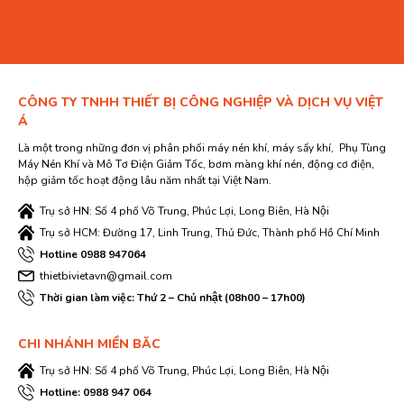
CÔNG TY TNHH THIẾT BỊ CÔNG NGHIỆP VÀ DỊCH VỤ VIỆT
Á
Là một trong những đơn vị phân phối máy nén khí, máy sấy khí, Phụ Tùng
Máy Nén Khí và Mô Tơ Điện Giảm Tốc, bơm màng khí nén, động cơ điện,
hộp giảm tốc hoạt động lâu năm nhất tại Việt Nam.
Trụ sở HN: Số 4 phố Võ Trung, Phúc Lợi, Long Biên, Hà Nội
Trụ sở HCM: Đường 17, Linh Trung, Thủ Đức, Thành phố Hồ Chí Minh
Hotline 0988 947064
thietbivietavn@gmail.com
Thời gian làm việc: Thứ 2 – Chủ nhật (08h00 – 17h00)
CHI NHÁNH MIỀN BĂC
Trụ sở HN: Số 4 phố Võ Trung, Phúc Lợi, Long Biên, Hà Nội
Hotline: 0988 947 064