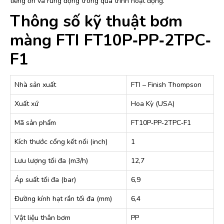
tiếng ồn và rung động trong quá trình hoạt động.
Thông số kỹ thuật bơm
màng FTI FT10P‐PP‐2TPC‐
F1
Nhà sản xuất
FTI – Finish Thompson
Xuất xứ
Hoa Kỳ (USA)
Mã sản phẩm
FT10P‐PP‐2TPC‐F1
Kích thước cổng kết nối (inch)
1
Lưu lượng tối đa (m3/h)
12,7
Áp suất tối đa (bar)
6,9
Đường kính hạt rắn tối đa (mm)
6,4
Vật liệu thân bơm
PP