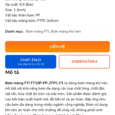
Áp suất: 6.9 (Bar)
Size: 1 (Inch)
Vật liệu thân bơm: PP
Vật liệu màng bơm: PTFE (teflon)
Danh mục:
Bơm màng FTI
,
Bơm màng khí nén
LIÊN HỆ
CHAT ZALO
0988947064
Giải đáp hỗ trợ tức thì
Mô tả
Bơm màng FTI FT10P‐PP‐2TPC‐F1
là dòng bơm màng khí nén
nổi bật với khả năng bơm đa dạng các loại chất lỏng, chất đặc,
vật rắn, hóa chất ăn mòn và mài mòn. Sản phẩm được đánh giá
cao bởi hiệu suất mạnh mẽ, độ bền bỉ và an toàn, đáp ứng nhu
cầu bơm đa dạng trong nhiều ngành công nghiệp. Bơm sử dụng
khí nén an toàn cho môi trường dễ cháy nổ, không phát sinh