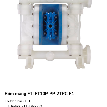
Bơm màng FTI FT10P‐PP‐2TPC‐F1
Thương hiệu: FTI
Lưu lượng: 211 (Lít/phút)