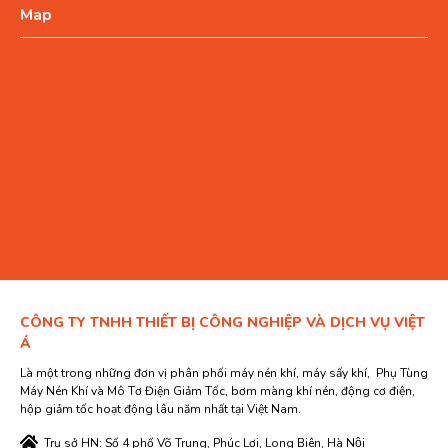
Map
CÔNG TY TNHH THIẾT BỊ CÔNG NGHIỆP VÀ DỊCH VỤ VIỆT
Á
Là một trong những đơn vị phân phối máy nén khí, máy sấy khí, Phụ Tùng
Máy Nén Khí và Mô Tơ Điện Giảm Tốc, bơm màng khí nén, động cơ điện,
hộp giảm tốc hoạt động lâu năm nhất tại Việt Nam.
Trụ sở HN: Số 4 phố Võ Trung, Phúc Lợi, Long Biên, Hà Nội