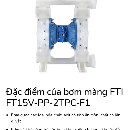
Đặc điểm của bơm màng FTI
FT15V‐PP‐2TPC‐F1
Bơm được các loại hóa chất, axit có tính ăn mòn, chất có lẫn
dị vật
Bơm có khả năng tự mồi, bơm khô, không bị hỏng khi tắc đầu