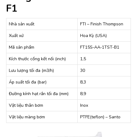
F1
Nhà sản xuất
FTI – Finish Thompson
Xuất xứ
Hoa Kỳ (USA)
Mã sản phẩm
FT15S‐AA‐1TST-B1
Kích thước cổng kết nối (inch)
1,5
Lưu lượng tối đa (m3/h)
30
Áp suất tối đa (bar)
8,3
Đường kính hạt rắn tối đa (mm)
8,9
Vật liệu thân bơm
Inox
Vật liệu màng bơm
PTFE(teflon) – Santo