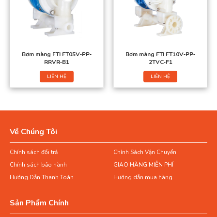
Bơm màng FTI FT05V‐PP‐
Bơm màng FTI FT10V‐PP‐
RRVR‐B1
2TVC‐F1
LIÊN HỆ
LIÊN HỆ
Về Chúng Tôi
Chính sách đổi trả
Chính Sách Vận Chuyển
Chính sách bảo hành
GIAO HÀNG MIỄN PHÍ
Hướng Dẫn Thanh Toán
Hướng dẫn mua hàng
Sản Phẩm Chính