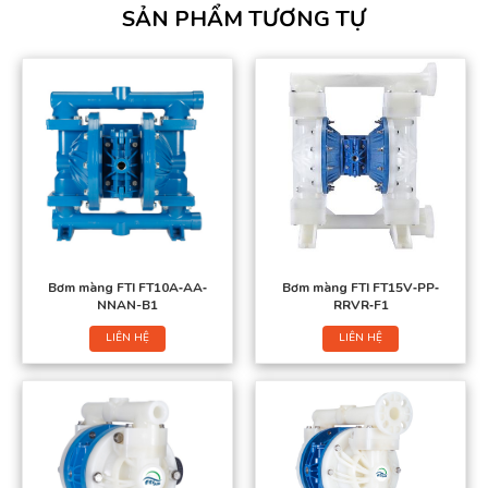
SẢN PHẨM TƯƠNG TỰ
Bơm màng FTI FT10A‐AA‐
Bơm màng FTI FT15V‐PP‐
NNAN-B1
RRVR‐F1
LIÊN HỆ
LIÊN HỆ