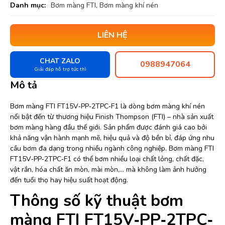
Danh mục:
Bơm màng FTI
,
Bơm màng khí nén
LIÊN HỆ
CHAT ZALO
0988947064
Giải đáp hỗ trợ tức thì
Mô tả
Bơm màng FTI FT15V‐PP‐2TPC‐F1 là dòng bơm màng khí nén
nổi bật đến từ thương hiệu Finish Thompson (FTI) – nhà sản xuất
bơm màng hàng đầu thế giới. Sản phẩm được đánh giá cao bởi
khả năng vận hành mạnh mẽ, hiệu quả và độ bền bỉ, đáp ứng nhu
cầu bơm đa dạng trong nhiều ngành công nghiệp. Bơm màng FTI
FT15V‐PP‐2TPC‐F1 có thể bơm nhiều loại chất lỏng, chất đặc,
vật rắn, hóa chất ăn mòn, mài mòn,… mà không làm ảnh hưởng
đến tuổi thọ hay hiệu suất hoạt động.
Thông số kỹ thuật bơm
màng FTI FT15V‐PP‐2TPC‐