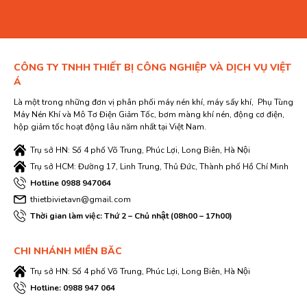
CÔNG TY TNHH THIẾT BỊ CÔNG NGHIỆP VÀ DỊCH VỤ VIỆT
Á
Là một trong những đơn vị phân phối máy nén khí, máy sấy khí, Phụ Tùng
Máy Nén Khí và Mô Tơ Điện Giảm Tốc, bơm màng khí nén, động cơ điện,
hộp giảm tốc hoạt động lâu năm nhất tại Việt Nam.
Trụ sở HN: Số 4 phố Võ Trung, Phúc Lợi, Long Biên, Hà Nội
Trụ sở HCM: Đường 17, Linh Trung, Thủ Đức, Thành phố Hồ Chí Minh
Hotline 0988 947064
thietbivietavn@gmail.com
Thời gian làm việc: Thứ 2 – Chủ nhật (08h00 – 17h00)
CHI NHÁNH MIỀN BĂC
Trụ sở HN: Số 4 phố Võ Trung, Phúc Lợi, Long Biên, Hà Nội
Hotline: 0988 947 064