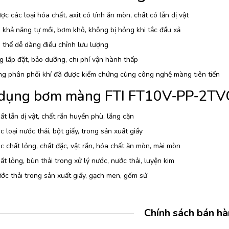
c các loại hóa chất, axit có tính ăn mòn, chất có lẫn dị vật
khả năng tự mồi, bơm khô, không bị hỏng khi tắc đầu xả
thể dễ dàng điều chỉnh lưu lượng
 lắp đặt, bảo dưỡng, chi phí vận hành thấp
ng phân phối khí đã được kiểm chứng cùng công nghệ màng tiên tiến
dụng bơm màng FTI FT10V‐PP‐2TV
t lẫn dị vật, chất rắn huyền phù, lắng cặn
 loại nước thải, bột giấy, trong sản xuất giấy
 chất lỏng, chất đặc, vật rắn, hóa chất ăn mòn, mài mòn
t lỏng, bùn thải trong xử lý nước, nước thải, luyện kim
c thải trong sản xuất giấy, gạch men, gốm sứ
Chính sách bán h