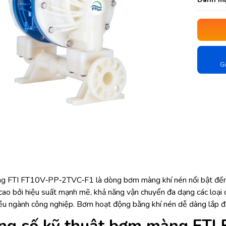
Gi
 FTI FT10V‐PP‐2TVC‐F1 là dòng bơm màng khí nén nổi bật đến t
cao bởi hiệu suất mạnh mẽ, khả năng vận chuyển đa dạng các loại 
ều ngành công nghiệp. Bơm hoạt động bằng khí nén dễ dàng lắp đ
ng số kỹ thuật bơm màng FTI