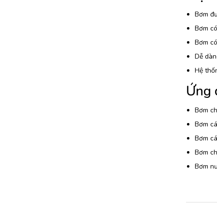
Bơm đượ
Bơm có 
Bơm có 
Dễ dàng
Hệ thố
Ứng 
Bơm chấ
Bơm các
Bơm các
Bơm chấ
Bơm nướ