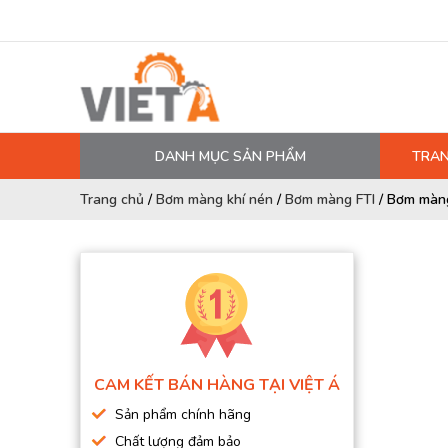
DANH MỤC SẢN PHẨM
TRAN
MÁY NÉN KHÍ
Trang chủ
/
Bơm màng khí nén
/
Bơm màng FTI
/
Bơm màng
PHỤ TÙNG MÁY NÉN KHÍ
LỌC MÁY NÉN KHÍ
DẦU MÁY NÉN KHÍ
DÂY HƠI, ỐNG HƠI
MÁY SẤY KHÍ
CAM KẾT BÁN HÀNG TẠI VIỆT Á
BÌNH CHỨA KHÍ NÉN
Sản phẩm chính hãng
BƠM MÀNG KHÍ NÉN
Chất lượng đảm bảo