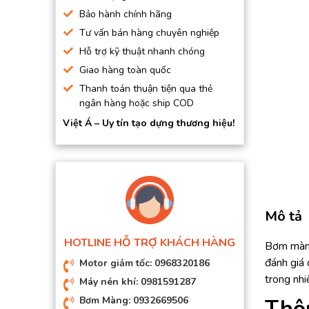
BƠM HÚT CHÂN KHÔNG
Bảo hành chính hãng
Tư vấn bán hàng chuyên nghiệp
BƠM ĐỊNH LƯỢNG
Hỗ trợ kỹ thuật nhanh chóng
MOTOR, HỘP GIẢM TỐC
Giao hàng toàn quốc
MÁY TẠO KHÍ NITO
Thanh toán thuận tiện qua thẻ
ngân hàng hoặc ship COD
Việt Á – Uy tín tạo dựng thương hiệu!
Mô tả
HOTLINE HỖ TRỢ KHÁCH HÀNG
Bơm màng
đánh giá 
Motor giảm tốc: 0968320186
trong nhi
Máy nén khí: 0981591287
Bơm Màng: 0932669506
Thô