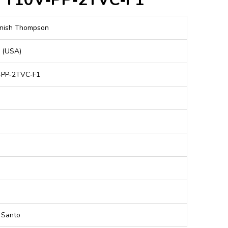
Finish Thompson
 (USA)
‐PP‐2TVC‐F1
 Santo