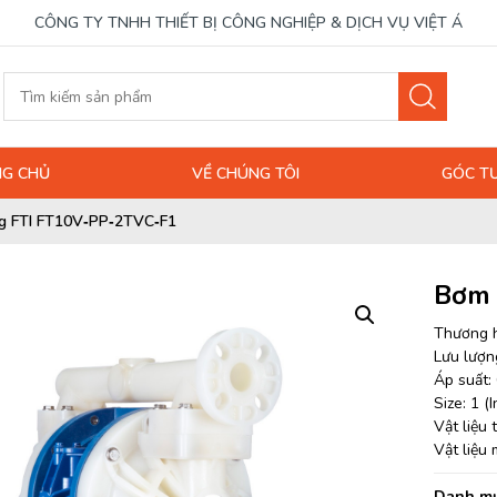
CÔNG TY TNHH THIẾT BỊ CÔNG NGHIỆP & DỊCH VỤ VIỆT Á
G CHỦ
VỀ CHÚNG TÔI
GÓC T
 FTI FT10V‐PP‐2TVC‐F1
Bơm 
Thương h
Lưu lượng
Áp suất: 
Size: 1 (I
Vật liệu
Vật liệu
Danh mụ