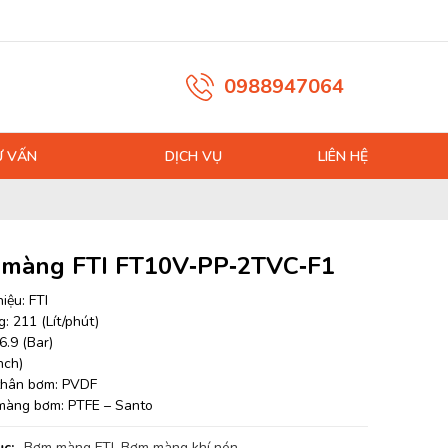
0988947064
Ư VẤN
DỊCH VỤ
LIÊN HỆ
màng FTI FT10V‐PP‐2TVC‐F1
iệu: FTI
: 211 (Lít/phút)
6.9 (Bar)
nch)
 thân bơm: PVDF
 màng bơm: PTFE – Santo
c:
Bơm màng FTI
,
Bơm màng khí nén