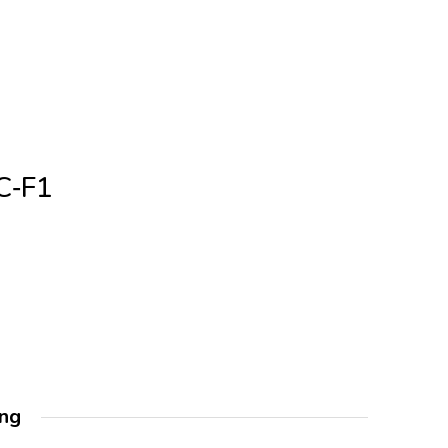
C‐F1
àng