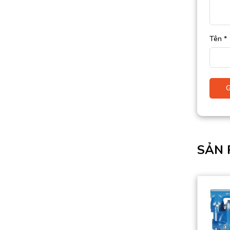
Tên
*
SẢN 