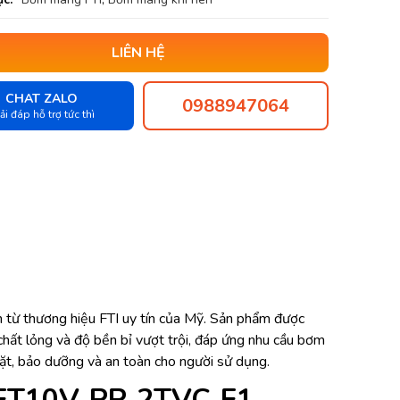
LIÊN HỆ
CHAT ZALO
0988947064
ải đáp hỗ trợ tức thì
ừ thương hiệu FTI uy tín của Mỹ. Sản phẩm được
chất lỏng và độ bền bỉ vượt trội, đáp ứng nhu cầu bơm
ặt, bảo dưỡng và an toàn cho người sử dụng.
 FT10V‐PP‐2TVC‐F1