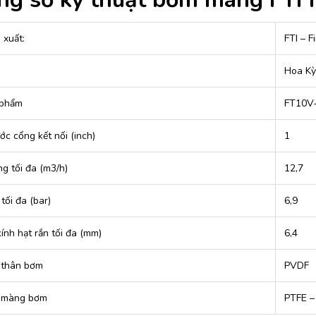
 xuất:
FTI – 
Hoa Kỳ
 phẩm
FT10V
ớc cổng kết nối (inch)
1
g tối đa (m3/h)
12,7
tối đa (bar)
6,9
ính hạt rắn tối đa (mm)
6,4
u thân bơm
PVDF
u màng bơm
PTFE –