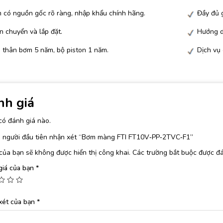
 có nguồn gốc rõ ràng, nhập khẩu chính hãng.
Đầy đủ g
n chuyển và lắp đặt.
Hướng d
 thân bơm 5 năm, bộ piston 1 năm.
Dịch vụ
nh giá
có đánh giá nào.
à người đầu tiên nhận xét “Bơm màng FTI FT10V‐PP‐2TVC‐F1”
của bạn sẽ không được hiển thị công khai.
Các trường bắt buộc được đ
giá của bạn
*
xét của bạn
*