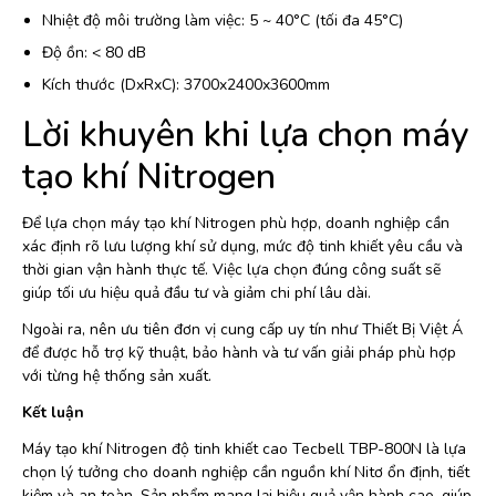
Nhiệt độ môi trường làm việc: 5 ~ 40°C (tối đa 45°C)
Độ ồn: < 80 dB
Kích thước (DxRxC): 3700x2400x3600mm
Lời khuyên khi lựa chọn máy
tạo khí Nitrogen
Để lựa chọn máy tạo khí Nitrogen phù hợp, doanh nghiệp cần
xác định rõ lưu lượng khí sử dụng, mức độ tinh khiết yêu cầu và
thời gian vận hành thực tế. Việc lựa chọn đúng công suất sẽ
giúp tối ưu hiệu quả đầu tư và giảm chi phí lâu dài.
Ngoài ra, nên ưu tiên đơn vị cung cấp uy tín như Thiết Bị Việt Á
để được hỗ trợ kỹ thuật, bảo hành và tư vấn giải pháp phù hợp
với từng hệ thống sản xuất.
Kết luận
Máy tạo khí Nitrogen độ tinh khiết cao Tecbell TBP-800N là lựa
chọn lý tưởng cho doanh nghiệp cần nguồn khí Nitơ ổn định, tiết
kiệm và an toàn. Sản phẩm mang lại hiệu quả vận hành cao, giúp