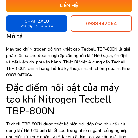
LIÊN HỆ
CHAT ZALO
0988947064
Giải đáp hỗ trợ tức thì
Mô tả
Máy tạo khí Nitrogen độ tinh khiết cao Tecbell TBP-800N là giải
pháp tối ưu cho doanh nghiệp cần nguồn khí Nitơ sạch, ổn định
và tiết kiệm chi phí vận hành. Thiết Bị Việt Á cung cấp Tecbell
TBP-800N chính hãng, hỗ trợ kỹ thuật nhanh chóng qua hotline
0988 947064.
Đặc điểm nổi bật của máy
tạo khí Nitrogen Tecbell
TBP-800N
Tecbell TBP-800N được thiết kế hiện đại, đáp ứng nhu cầu sử
dụng khí Nitơ độ tinh khiết cao trong nhiều ngành công nghiệp
như điện tử, thực phẩm, y tế, laser cắt kim loại và sản xuất linh