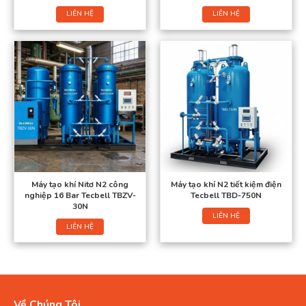
LIÊN HỆ
LIÊN HỆ
Máy tạo khí Nitơ N2 công
Máy tạo khí N2 tiết kiệm điện
nghiệp 16 Bar Tecbell TBZV-
Tecbell TBD-750N
30N
LIÊN HỆ
LIÊN HỆ
Về Chúng Tôi