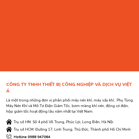
CÔNG TY TNHH THIẾT BỊ CÔNG NGHIỆP VÀ DỊCH VỤ VIỆT
Á
Là một trong những đơn vị phân phối máy nén khí, máy sấy khí, Phụ Tùng
Máy Nén Khí và Mô Tơ Điện Giảm Tốc, bơm màng khí nén, động cơ điện,
hộp giảm tốc hoạt động lâu năm nhất tại Việt Nam.
Trụ sở HN: Số 4 phố Võ Trung, Phúc Lợi, Long Biên, Hà Nội
Trụ sở HCM: Đường 17, Linh Trung, Thủ Đức, Thành phố Hồ Chí Minh
Hotline 0988 947064