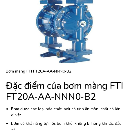
Bơm màng FTI FT20A‐AA‐NNN0‐B2
Đặc điểm của bơm màng FTI
FT20A‐AA‐NNN0‐B2
Bơm được các loại hóa chất, axit có tính ăn mòn, chất có lẫn
dị vật
Bơm có khả năng tự mồi, bơm khô, không bị hỏng khi tắc đầu
xả