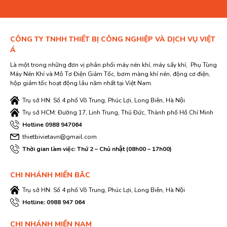
CÔNG TY TNHH THIẾT BỊ CÔNG NGHIỆP VÀ DỊCH VỤ VIỆT
Á
Là một trong những đơn vị phân phối máy nén khí, máy sấy khí, Phụ Tùng
Máy Nén Khí và Mô Tơ Điện Giảm Tốc, bơm màng khí nén, động cơ điện,
hộp giảm tốc hoạt động lâu năm nhất tại Việt Nam.
Trụ sở HN: Số 4 phố Võ Trung, Phúc Lợi, Long Biên, Hà Nội
Trụ sở HCM: Đường 17, Linh Trung, Thủ Đức, Thành phố Hồ Chí Minh
Hotline 0988 947064
thietbivietavn@gmail.com
Thời gian làm việc: Thứ 2 – Chủ nhật (08h00 – 17h00)
CHI NHÁNH MIỀN BĂC
Trụ sở HN: Số 4 phố Võ Trung, Phúc Lợi, Long Biên, Hà Nội
Hotline: 0988 947 064
CHI NHÁNH MIỀN NAM