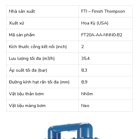
Nhà sản xuất
FTI – Finish Thompson
Xuất xứ
Hoa Kỳ (USA)
Mã sản phẩm
FT20A‐AA‐NNN0‐B2
Kích thước cổng kết nối (inch)
2
Lưu lượng tối đa (m3/h)
35,4
Áp suất tối đa (bar)
8,3
Đường kính hạt rắn tối đa (mm)
8,9
Vật liệu thân bơm
Nhôm
Vật liệu màng bơm
Neo