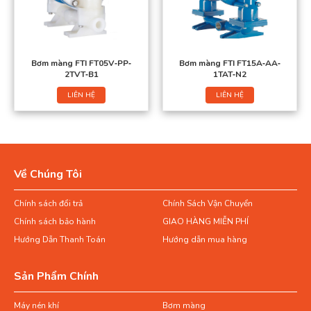
Bơm màng FTI FT05V‐PP‐
Bơm màng FTI FT15A‐AA‐
2TVT‐B1
1TAT‐N2
LIÊN HỆ
LIÊN HỆ
Về Chúng Tôi
Chính sách đổi trả
Chính Sách Vận Chuyển
Chính sách bảo hành
GIAO HÀNG MIỄN PHÍ
Hướng Dẫn Thanh Toán
Hướng dẫn mua hàng
Sản Phẩm Chính
Máy nén khí
Bơm màng