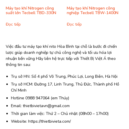
Máy tạo khí Nitrogen công
Máy tạo khí Nitrogen công
suất lớn Tecbell TBD-330N
nghiệp Tecbell TBW-1400N
Đọc tiếp
Đọc tiếp
Việc đầu tư máy tạo khí nito Hòa Bình tại chỗ là bước đi chiến
lược giúp doanh nghiệp tự chủ công nghệ và tối ưu hóa lợi
nhuận bền vững Hãy liên hệ trực tiếp với Thiết Bị Việt Á theo
thông tin sau:
Trụ sở HN: Số 4 phố Võ Trung, Phúc Lợi, Long Biên, Hà Nội
Trụ sở HCM: Đường 17, Linh Trung, Thủ Đức, Thành phố Hồ
Chí Minh
Hotline 0988 947064 (em Thúy)
Email: thietbivietavn@gmail.com
Thời gian làm việc: Thứ 2 – Chủ nhật (08h00 – 17h00)
Website: https://thietbivieta.com/