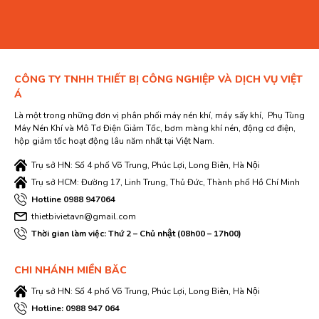
CÔNG TY TNHH THIẾT BỊ CÔNG NGHIỆP VÀ DỊCH VỤ VIỆT
Á
Là một trong những đơn vị phân phối máy nén khí, máy sấy khí, Phụ Tùng
Máy Nén Khí và Mô Tơ Điện Giảm Tốc, bơm màng khí nén, động cơ điện,
hộp giảm tốc hoạt động lâu năm nhất tại Việt Nam.
Trụ sở HN: Số 4 phố Võ Trung, Phúc Lợi, Long Biên, Hà Nội
Trụ sở HCM: Đường 17, Linh Trung, Thủ Đức, Thành phố Hồ Chí Minh
Hotline 0988 947064
thietbivietavn@gmail.com
Thời gian làm việc: Thứ 2 – Chủ nhật (08h00 – 17h00)
CHI NHÁNH MIỀN BĂC
Trụ sở HN: Số 4 phố Võ Trung, Phúc Lợi, Long Biên, Hà Nội
Hotline: 0988 947 064